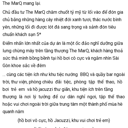
The MarQ mang lại.
Chủ đầu tư The MarQ chăm chuốt tỷ mỹ từ lối vào để đón gia
chủ bằng những hàng cây nhiệt đới xanh tươi, thác nước bình
yên, những lối đi được lót đá sang trọng và sảnh đón tiêu
chuẩn khách sạn 5*
Điểm nhấn lớn nhất của dự án là một ốc đảo nghĩ dưỡng giữa
lưng chừng mây trên tầng thượng The MarQ, khách hàng thoả
sức thả mình bồng bềnh tại hồ bơi cô cực và ngắm nhìn Sài
Gòn khoe sắc về đêm
… cùng các tiện ích như khu tiệc nướng BBQ và quầy bar ngoài
trời, thư viện, phòng chiêu đãi tiệc, phòng tập thể thao, hồ
bơi trẻ em và hồ jacuzzi thư giãn, khu tiện ích trên tầng
thượng là nơi lý tưởng để cư dân nghỉ ngơi, tập thể thao
hoặc vui chơi ngoài trời giữa trung tâm một thành phố mùa hè
quanh năm
(hồ bơi vô cực, hồ Jacuzzi, khu vui chơi trẻ em)