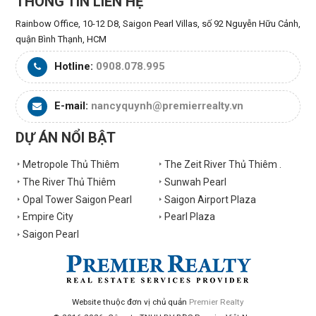
THÔNG TIN LIÊN HỆ
Rainbow Office, 10-12 D8, Saigon Pearl Villas, số 92 Nguyễn Hữu Cảnh,
quận Bình Thạnh, HCM
Hotline:
0908.078.995
E-mail:
nancyquynh@premierrealty.vn
DỰ ÁN NỔI BẬT
Metropole Thủ Thiêm
The Zeit River Thủ Thiêm .
The River Thủ Thiêm
Sunwah Pearl
Opal Tower Saigon Pearl
Saigon Airport Plaza
Empire City
Pearl Plaza
Saigon Pearl
Website thuộc đơn vị chủ quản
Premier Realty