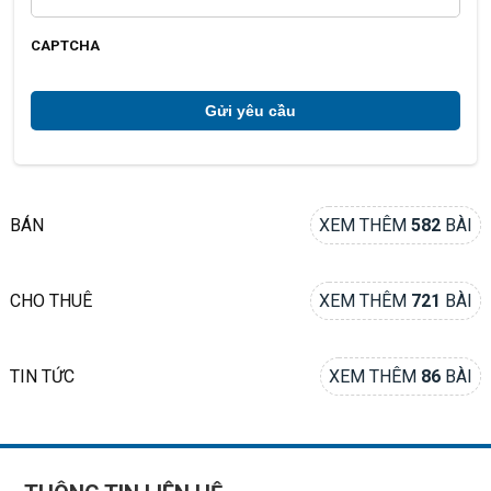
o
i
ạ
c
i
h
CAPTCHA
ú
*
BÁN
XEM THÊM
582
BÀI
CHO THUÊ
XEM THÊM
721
BÀI
TIN TỨC
XEM THÊM
86
BÀI