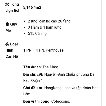
Tổng
5,146.4m2
diện tích
2 Khối căn hộ cao 26 tầng
Quy
3 Hầm & 1 hầm lửng
Mô
515 Căn hộ
Loại
Hình
1 PN – 4 PN, Penthouse
Căn Hộ
Tên dự án:
The Marq
Địa chỉ
: 29B Nguyễn Đình Chiểu, phường Đa
Kao, Quận 1.
Chủ đầu tư:
HongKong Land và tập đoàn Hoa
Lâm.
Đơn vị thi công:
Coteccons.