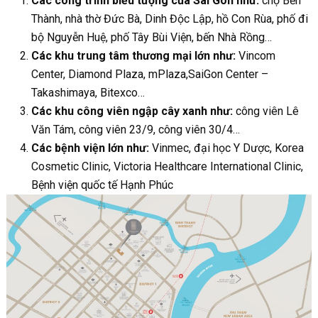
Các công trình biểu tượng của Sài Gòn như:
chợ Bến
Thành, nhà thờ Đức Bà, Dinh Độc Lập, hồ Con Rùa, phố đi
bộ Nguyễn Huệ, phố Tây Bùi Viện, bến Nhà Rồng…
Các khu trung tâm thương mại lớn như:
Vincom
Center, Diamond Plaza, mPlaza,SaiGon Center –
Takashimaya, Bitexco…
Các khu công viên ngập cây xanh như:
công viên Lê
Văn Tám, công viên 23/9, công viên 30/4…
Các bệnh viện lớn như:
Vinmec, đại học Y Dược, Korea
Cosmetic Clinic, Victoria Healthcare International Clinic,
Bệnh viện quốc tế Hạnh Phúc