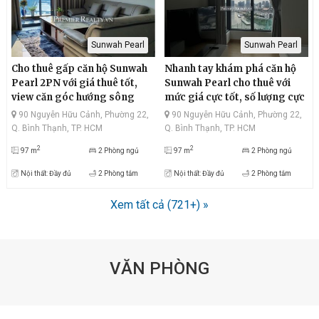
Sunwah Pearl
Sunwah Pearl
Cho thuê gấp căn hộ Sunwah
Nhanh tay khám phá căn hộ
Pearl 2PN với giá thuê tốt,
Sunwah Pearl cho thuê với
view căn góc hướng sông
mức giá cực tốt, số lượng cực
bao đẹp, quận 1 sầm uất, diện
hiếm, view sông siêu thoáng,
90 Nguyễn Hữu Cảnh, Phường 22,
90 Nguyễn Hữu Cảnh, Phường 22,
tích thông thoáng, thiết kế
quận 1 hiện đại thiết kế bắt
Q. Bình Thạnh, TP. HCM
Q. Bình Thạnh, TP. HCM
bắt mắt
mắt
2
2
97 m
2 Phòng ngủ
97 m
2 Phòng ngủ
Nội thất: Đầy đủ
2 Phòng tắm
Nội thất: Đầy đủ
2 Phòng tắm
Xem tất cả (721+) »
VĂN PHÒNG