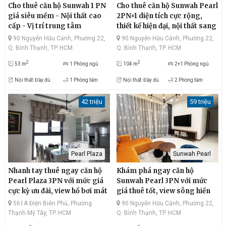
Cho thuê căn hộ Sunwah 1 PN
Cho thuê căn hộ Sunwah Pearl
giá siêu mềm - Nội thất cao
2PN+1 diện tích cực rộng,
cấp - Vị trí trung tâm
thiết kế hiện đại, nội thất sang
trọng.
90 Nguyễn Hữu Cảnh, Phường 22,
90 Nguyễn Hữu Cảnh, Phường 22,
Q. Bình Thạnh, TP. HCM
Q. Bình Thạnh, TP. HCM
2
2
53 m
1 Phòng ngủ
104 m
2+1 Phòng ngủ
Nội thất: Đầy đủ
1 Phòng tắm
Nội thất: Đầy đủ
2 Phòng tắm
42 triệu
59 triệu
Pearl Plaza
Sunwah Pearl
Nhanh tay thuê ngay căn hộ
Khám phá ngay căn hộ
Pearl Plaza 3PN với mức giá
Sunwah Pearl 3PN với mức
cực kỳ ưu đãi, view hồ bơi mát
giá thuê tốt, view sông hiền
mẻ, sông Saigon lộng gió,
hòa, Thủ Thiêm hiện đại, đầy
561A Điện Biên Phủ, Phường
90 Nguyễn Hữu Cảnh, Phường 22,
diện tích thông thoáng, vị trí
đủ nội thất, thiết kế tối giản
Thạnh Mỹ Tây, TP. HCM
Q. Bình Thạnh, TP. HCM
đắc địa