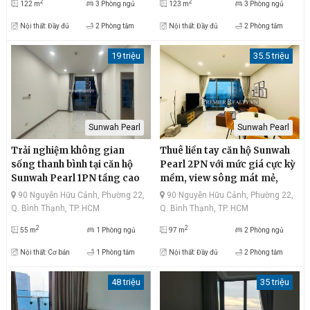
2
2
122 m
3 Phòng ngủ
123 m
3 Phòng ngủ
Nội thất: Đầy đủ
2 Phòng tắm
Nội thất: Đầy đủ
2 Phòng tắm
19 triệu
35.5 triệu
Sunwah Pearl
Sunwah Pearl
Trải nghiệm không gian
Thuê liền tay căn hộ Sunwah
sống thanh bình tại căn hộ
Pearl 2PN với mức giá cực kỳ
Sunwah Pearl 1PN tầng cao
mềm, view sông mát mẻ,
với mức giá thuê ưu đãi, view
Landmark81 rực rỡ, thiết kế
90 Nguyễn Hữu Cảnh, Phường 22,
90 Nguyễn Hữu Cảnh, Phường 22,
sông thoáng mát, Landmark
bắt mắt
Q. Bình Thạnh, TP. HCM
Q. Bình Thạnh, TP. HCM
81 rực rỡ, thiết kế tối giản
2
2
55 m
1 Phòng ngủ
97 m
2 Phòng ngủ
Nội thất: Cơ bản
1 Phòng tắm
Nội thất: Đầy đủ
2 Phòng tắm
48 triệu
35 triệu