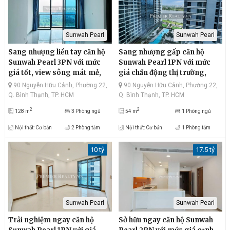
Sunwah Pearl
Sunwah Pearl
Sang nhượng liền tay căn hộ
Sang nhượng gấp căn hộ
Sunwah Pearl 3PN với mức
Sunwah Pearl 1PN với mức
giá tốt, view sông mát mẻ,
giá chấn động thị trường,
Thủ Thiêm hiện đại, thiết kế
view sông thoáng đãng, quận
90 Nguyễn Hữu Cảnh, Phường 22,
90 Nguyễn Hữu Cảnh, Phường 22,
tinh tế, diện tích rộng rãi, có
1 sầm uất, ban công rộng rãi
Q. Bình Thạnh, TP. HCM
Q. Bình Thạnh, TP. HCM
bồn tắm nằm tiện nghi
2
2
128 m
3 Phòng ngủ
54 m
1 Phòng ngủ
Nội thất: Cơ bản
2 Phòng tắm
Nội thất: Cơ bản
1 Phòng tắm
10 tỷ
17.5 tỷ
Sunwah Pearl
Sunwah Pearl
Trải nghiệm ngay căn hộ
Sở hữu ngay căn hộ Sunwah