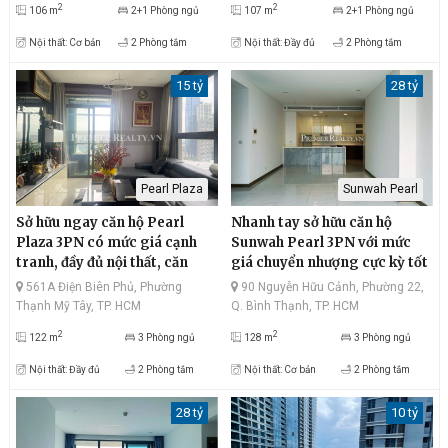
2
2
106 m
2+1 Phòng ngủ
107 m
2+1 Phòng ngủ
Nội thất: Cơ bản
2 Phòng tắm
Nội thất: Đầy đủ
2 Phòng tắm
15 tỷ
28 tỷ
Pearl Plaza
Sunwah Pearl
Sở hữu ngay căn hộ Pearl
Nhanh tay sở hữu căn hộ
Plaza 3PN có mức giá cạnh
Sunwah Pearl 3PN với mức
tranh, đầy đủ nội thất, căn
giá chuyển nhượng cực kỳ tốt
góc tầng cao view sông
trên thị trường, view sông
561A Điện Biên Phủ, Phường
90 Nguyễn Hữu Cảnh, Phường 22,
thoáng mát, Landmark81 rực
thoáng mát, quận 1 nhộn
Thạnh Mỹ Tây, TP. HCM
Q. Bình Thạnh, TP. HCM
rỡ, thiết kế sang trọng
nhịp, có bồn tắm hiện đại
2
2
122 m
3 Phòng ngủ
128 m
3 Phòng ngủ
Nội thất: Đầy đủ
2 Phòng tắm
Nội thất: Cơ bản
2 Phòng tắm
28 tỷ
10 tỷ