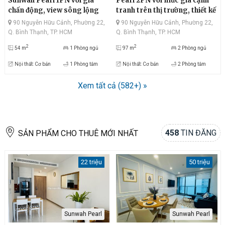
Sunwah Pearl 1PN với giá
Pearl 2PN với mức giá cạnh
chấn động, view sông lộng
tranh trên thị trường, thiết kế
lẫy, quận 1 hiện đại, thiết kế tối
tinh tế, view sông mát mẻ,
90 Nguyễn Hữu Cảnh, Phường 22,
90 Nguyễn Hữu Cảnh, Phường 22,
giản, nội thất cơ bản
quận 1 nhộn nhịp, diện tích
Q. Bình Thạnh, TP. HCM
Q. Bình Thạnh, TP. HCM
thông thoáng
2
2
54 m
1 Phòng ngủ
97 m
2 Phòng ngủ
Nội thất: Cơ bản
1 Phòng tắm
Nội thất: Cơ bản
2 Phòng tắm
Xem tất cả (582+) »
458
TIN ĐĂNG
SẢN PHẨM CHO THUÊ MỚI NHẤT
22 triệu
50 triệu
Sunwah Pearl
Sunwah Pearl