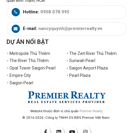
quận Bình Thạnh, HCM
Hotline:
0908.078.995
E-mail:
nancyquynh@premierrealty.vn
DỰ ÁN NỔI BẬT
Metropole Thủ Thiêm
The Zeit River Thủ Thiêm .
The River Thủ Thiêm
Sunwah Pearl
Opal Tower Saigon Pearl
Saigon Airport Plaza
Empire City
Pearl Plaza
Saigon Pearl
Website thuộc đơn vị chủ quản
Premier Realty
© 2016-2026. Công ty TNHH DV BĐS Premier Việt Nam.