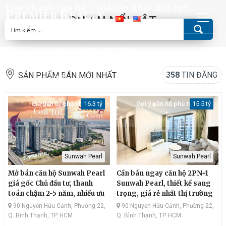
Tìm nhanh căn hộ – Giá cập nhật liên tục
DỰ ÁN NỔI BẬT
Gợi ý:
sunwah pearl
saigon airport plaza
358
TIN ĐĂNG
SẢN PHẨM BÁN MỚI NHẤT
Giá thật từ chủ nhà
Gợi ý căn hộ phù hợp
16.3 tỷ
15.5 tỷ
Sunwah Pearl
Sunwah Pearl
Mở bán căn hộ Sunwah Pearl
Cần bán ngay căn hộ 2PN+1
giá gốc Chủ đầu tư, thanh
Sunwah Pearl, thiết kế sang
toán chậm 2-5 năm, nhiều ưu
trọng, giá rẻ nhất thị trường
đãi hấp dẫn
90 Nguyễn Hữu Cảnh, Phường 22,
90 Nguyễn Hữu Cảnh, Phường 22,
Q. Bình Thạnh, TP. HCM
Q. Bình Thạnh, TP. HCM