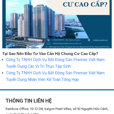
Tại Sao Nên Đầu Tư Vào Căn Hộ Chung Cư Cao Cấp?
Công Ty TNHH Dịch Vụ Bất Động Sản Premier Việt Nam
Tuyển Dụng Các Vị Trí Thực Tập Sinh
Công Ty TNHH Dịch Vụ Bất Động Sản Premier Việt Nam
Tuyển Dụng Nhân Viên Kế Toán Tổng Hợp
THÔNG TIN LIÊN HỆ
Rainbow Office, 10-12 D8, Saigon Pearl Villas, số 92 Nguyễn Hữu Cảnh,