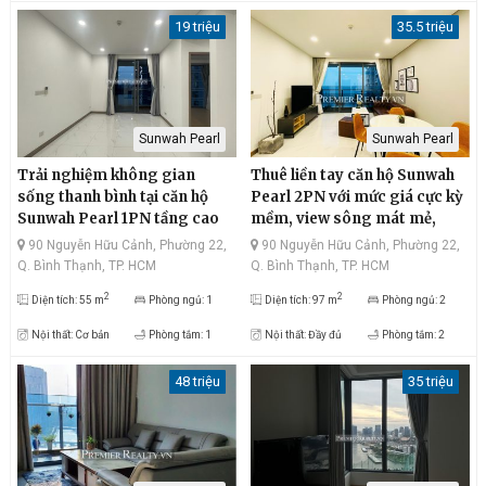
19 triệu
35.5 triệu
Sunwah Pearl
Sunwah Pearl
Trải nghiệm không gian
Thuê liền tay căn hộ Sunwah
sống thanh bình tại căn hộ
Pearl 2PN với mức giá cực kỳ
Sunwah Pearl 1PN tầng cao
mềm, view sông mát mẻ,
với mức giá thuê ưu đãi, view
Landmark81 rực rỡ, thiết kế
90 Nguyễn Hữu Cảnh, Phường 22,
90 Nguyễn Hữu Cảnh, Phường 22,
sông thoáng mát, Landmark
bắt mắt
Q. Bình Thạnh, TP. HCM
Q. Bình Thạnh, TP. HCM
81 rực rỡ, thiết kế tối giản
2
2
Diện tích: 55 m
Phòng ngủ: 1
Diện tích: 97 m
Phòng ngủ: 2
Nội thất: Cơ bản
Phòng tắm: 1
Nội thất: Đầy đủ
Phòng tắm: 2
48 triệu
35 triệu