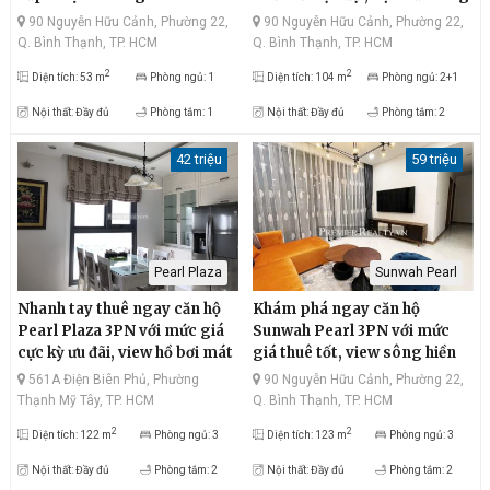
trọng.
90 Nguyễn Hữu Cảnh, Phường 22,
90 Nguyễn Hữu Cảnh, Phường 22,
Q. Bình Thạnh, TP. HCM
Q. Bình Thạnh, TP. HCM
2
2
Diện tích: 53 m
Phòng ngủ: 1
Diện tích: 104 m
Phòng ngủ: 2+1
Nội thất: Đầy đủ
Phòng tắm: 1
Nội thất: Đầy đủ
Phòng tắm: 2
42 triệu
59 triệu
Pearl Plaza
Sunwah Pearl
Nhanh tay thuê ngay căn hộ
Khám phá ngay căn hộ
Pearl Plaza 3PN với mức giá
Sunwah Pearl 3PN với mức
cực kỳ ưu đãi, view hồ bơi mát
giá thuê tốt, view sông hiền
mẻ, sông Saigon lộng gió,
hòa, Thủ Thiêm hiện đại, đầy
561A Điện Biên Phủ, Phường
90 Nguyễn Hữu Cảnh, Phường 22,
diện tích thông thoáng, vị trí
đủ nội thất, thiết kế tối giản
Thạnh Mỹ Tây, TP. HCM
Q. Bình Thạnh, TP. HCM
đắc địa
2
2
Diện tích: 122 m
Phòng ngủ: 3
Diện tích: 123 m
Phòng ngủ: 3
Nội thất: Đầy đủ
Phòng tắm: 2
Nội thất: Đầy đủ
Phòng tắm: 2