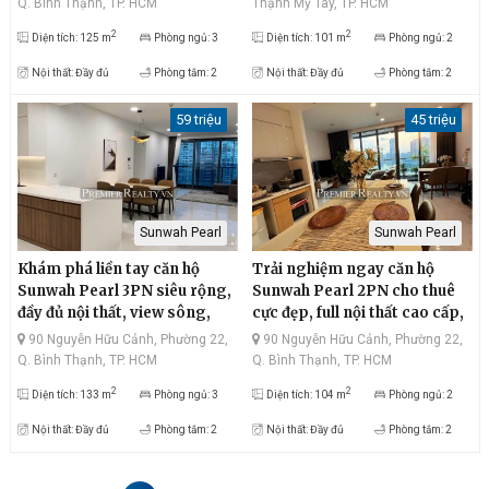
Q. Bình Thạnh, TP. HCM
Thạnh Mỹ Tây, TP. HCM
2
2
Diện tích: 125 m
Phòng ngủ: 3
Diện tích: 101 m
Phòng ngủ: 2
Nội thất: Đầy đủ
Phòng tắm: 2
Nội thất: Đầy đủ
Phòng tắm: 2
59 triệu
45 triệu
Sunwah Pearl
Sunwah Pearl
Khám phá liền tay căn hộ
Trải nghiệm ngay căn hộ
Sunwah Pearl 3PN siêu rộng,
Sunwah Pearl 2PN cho thuê
đầy đủ nội thất, view sông,
cực đẹp, full nội thất cao cấp,
giá thuê cực mềm
view sông thoáng, quận 1
90 Nguyễn Hữu Cảnh, Phường 22,
90 Nguyễn Hữu Cảnh, Phường 22,
hiện đại, giá thuê tốt
Q. Bình Thạnh, TP. HCM
Q. Bình Thạnh, TP. HCM
2
2
Diện tích: 133 m
Phòng ngủ: 3
Diện tích: 104 m
Phòng ngủ: 2
Nội thất: Đầy đủ
Phòng tắm: 2
Nội thất: Đầy đủ
Phòng tắm: 2