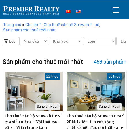
Trang chủ
»
Cho thuê
,
Cho thuê căn hộ Sunwah Pearl
,
Sản phẩm cho thuê mới nhất
Sản phẩm cho thuê mới nhất
458 sản phẩm
22 triệu
50 triệu
Sunwah Pearl
Sunwah Pearl
Cho thuê căn hộ Sunwah 1 PN
Cho thuê căn hộ Sunwah Pearl
giá siêu mềm – Nội thất cao
2PN+1 diện tích cực rộng,
cấp – Vị trí trung tâm
thiết kế hiện đại, nội thất sang