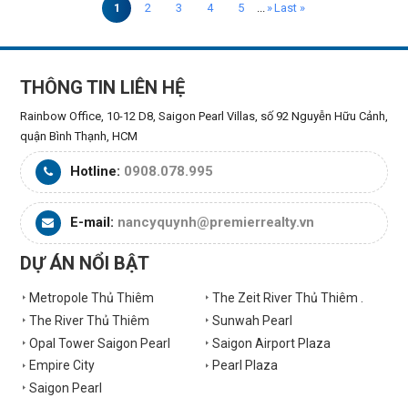
1
2
3
4
5
...
»
Last »
THÔNG TIN LIÊN HỆ
Rainbow Office, 10-12 D8, Saigon Pearl Villas, số 92 Nguyễn Hữu Cảnh,
quận Bình Thạnh, HCM
Hotline:
0908.078.995
E-mail:
nancyquynh@premierrealty.vn
DỰ ÁN NỔI BẬT
Metropole Thủ Thiêm
The Zeit River Thủ Thiêm .
The River Thủ Thiêm
Sunwah Pearl
Opal Tower Saigon Pearl
Saigon Airport Plaza
Empire City
Pearl Plaza
Saigon Pearl