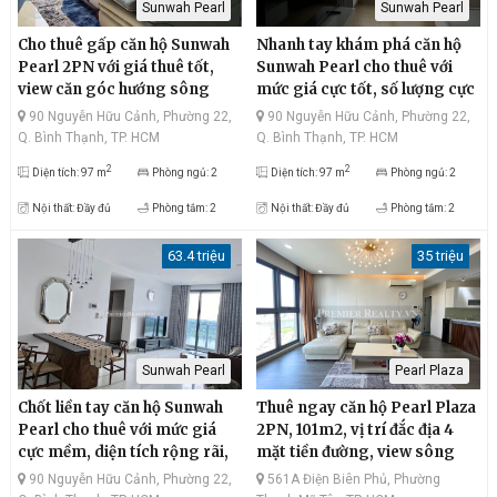
Sunwah Pearl
Sunwah Pearl
Cho thuê gấp căn hộ Sunwah
Nhanh tay khám phá căn hộ
Pearl 2PN với giá thuê tốt,
Sunwah Pearl cho thuê với
view căn góc hướng sông
mức giá cực tốt, số lượng cực
bao đẹp, quận 1 sầm uất, diện
hiếm, view sông siêu thoáng,
90 Nguyễn Hữu Cảnh, Phường 22,
90 Nguyễn Hữu Cảnh, Phường 22,
tích thông thoáng, thiết kế
quận 1 hiện đại thiết kế bắt
Q. Bình Thạnh, TP. HCM
Q. Bình Thạnh, TP. HCM
bắt mắt
mắt
2
2
Diện tích: 97 m
Phòng ngủ: 2
Diện tích: 97 m
Phòng ngủ: 2
Nội thất: Đầy đủ
Phòng tắm: 2
Nội thất: Đầy đủ
Phòng tắm: 2
63.4 triệu
35 triệu
Sunwah Pearl
Pearl Plaza
Chốt liền tay căn hộ Sunwah
Thuê ngay căn hộ Pearl Plaza
Pearl cho thuê với mức giá
2PN, 101m2, vị trí đắc địa 4
cực mềm, diện tích rộng rãi,
mặt tiền đường, view sông
view căn hộ nhìn ra sông mát
thoáng mát, Landmark81 rực
90 Nguyễn Hữu Cảnh, Phường 22,
561A Điện Biên Phủ, Phường
mẻ, thiết kế sang trọng
rỡ