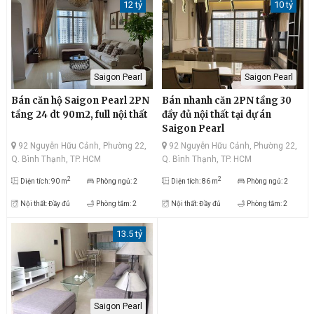
12 tỷ
10 tỷ
Saigon Pearl
Saigon Pearl
Bán căn hộ Saigon Pearl 2PN
Bán nhanh căn 2PN tầng 30
tầng 24 dt 90m2, full nội thất
đầy đủ nội thất tại dự án
Saigon Pearl
92 Nguyễn Hữu Cảnh, Phường 22,
92 Nguyễn Hữu Cảnh, Phường 22,
Q. Bình Thạnh, TP. HCM
Q. Bình Thạnh, TP. HCM
2
2
Diện tích: 90 m
Phòng ngủ: 2
Diện tích: 86 m
Phòng ngủ: 2
Nội thất: Đầy đủ
Phòng tắm: 2
Nội thất: Đầy đủ
Phòng tắm: 2
13.5 tỷ
Saigon Pearl