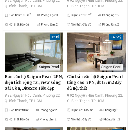
92 Nguyễn Hữu Cảnh, Phường 22,
92 Nguyễn Hữu Cảnh, Phường 22,
Q. Bình Thạnh, TP. HCM
Q. Bình Thạnh, TP. HCM
2
2
Diện tích: 135 m
Phòng ngủ: 3
Diện tích: 90 m
Phòng ngủ: 2
Nội thất: Đầy đủ
Phòng tắm: 2
Nội thất: Đầy đủ
Phòng tắm: 2
12 tỷ
14.5 tỷ
Saigon Pearl
Saigon Pearl
Bán căn hộ Saigon Pearl 2PN,
Cần bán căn hộ Saigon Pearl
diện tích rộng rãi, view sông
tầng cao, 3PN, dt 135m2 đầy
Sài Gòn, Bitexco siêu đẹp
đủ nội thất
92 Nguyễn Hữu Cảnh, Phường 22,
92 Nguyễn Hữu Cảnh, Phường 22,
Q. Bình Thạnh, TP. HCM
Q. Bình Thạnh, TP. HCM
2
2
Diện tích: 90 m
Phòng ngủ: 2
Diện tích: 135 m
Phòng ngủ: 3
Nội thất: Đầy đủ
Phòng tắm: 2
Nội thất: Đầy đủ
Phòng tắm: 2