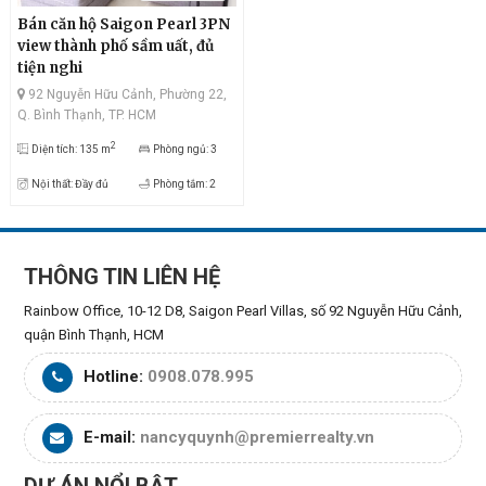
Bán căn hộ Saigon Pearl 3PN
view thành phố sầm uất, đủ
tiện nghi
92 Nguyễn Hữu Cảnh, Phường 22,
Q. Bình Thạnh, TP. HCM
2
Diện tích: 135 m
Phòng ngủ: 3
Nội thất: Đầy đủ
Phòng tắm: 2
THÔNG TIN LIÊN HỆ
Rainbow Office, 10-12 D8, Saigon Pearl Villas, số 92 Nguyễn Hữu Cảnh,
quận Bình Thạnh, HCM
Hotline:
0908.078.995
E-mail:
nancyquynh@premierrealty.vn