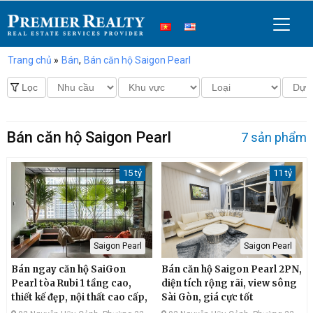
Trang chủ
»
Bán
,
Bán căn hộ Saigon Pearl
Bán căn hộ Saigon Pearl
7 sản phẩm
15 tỷ
11 tỷ
Saigon Pearl
Saigon Pearl
Bán ngay căn hộ SaiGon
Bán căn hộ Saigon Pearl 2PN,
Pearl tòa Rubi 1 tầng cao,
diện tích rộng rãi, view sông
thiết kế đẹp, nội thất cao cấp,
Sài Gòn, giá cực tốt
view sông siêu hiếm