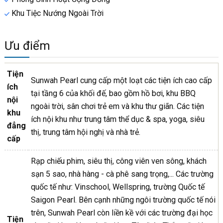
Khu Tiệc Nướng Ngoài Trời
Ưu điểm
Tiện
Sunwah Pearl cung cấp một loạt các tiện ích cao cấp
ích
tại tầng 6 của khối đế, bao gồm hồ bơi, khu BBQ
nội
ngoài trời, sân chơi trẻ em và khu thư giãn. Các tiện
khu
ích nội khu như trung tâm thể dục & spa, yoga, siêu
đẳng
thị, trung tâm hội nghị và nhà trẻ.
cấp
Rạp chiếu phim, siêu thị, công viên ven sông, khách
sạn 5 sao, nhà hàng - cà phê sang trọng,... Các trường
quốc tế như: Vinschool, Wellspring, trường Quốc tế
Saigon Pearl. Bên cạnh những ngôi trường quốc tế nói
trên, Sunwah Pearl còn liền kề với các trường đại học
Tiện