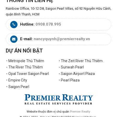
THÔNG TIN LIÊN HỆ
Rainbow Office, 10-12 D8, Saigon Pearl Villas, số 92 Nguyễn Hữu Cảnh,
quận Bình Thạnh, HCM
Hotline:
0908.078.995
E-mail:
nancyquynh@premierrealty.vn
DỰ ÁN NỔI BẬT
Metropole Thủ Thiêm
The Zeit River Thủ Thiêm .
The River Thủ Thiêm
Sunwah Pearl
Opal Tower Saigon Pearl
Saigon Airport Plaza
Empire City
Pearl Plaza
Saigon Pearl
Website thuộc đơn vị chủ quản
Premier Realty