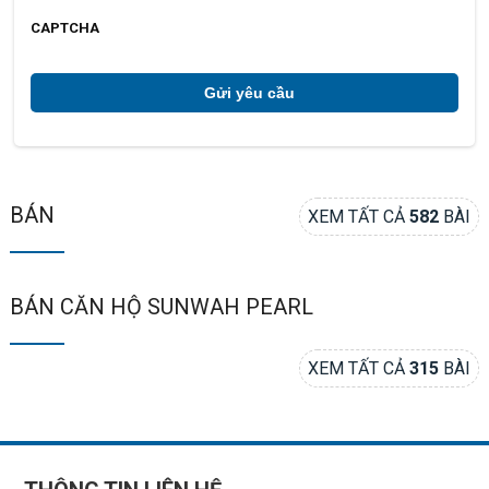
ạ
c
i
h
CAPTCHA
ú
*
BÁN
XEM TẤT CẢ
582
BÀI
BÁN CĂN HỘ SUNWAH PEARL
XEM TẤT CẢ
315
BÀI