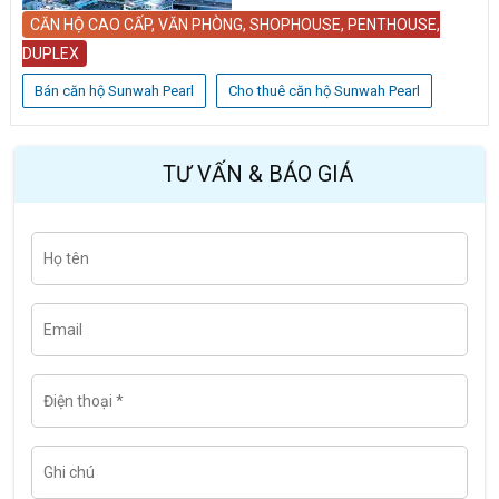
CĂN HỘ CAO CẤP, VĂN PHÒNG, SHOPHOUSE, PENTHOUSE,
DUPLEX
Bán căn hộ Sunwah Pearl
Cho thuê căn hộ Sunwah Pearl
TƯ VẤN & BÁO GIÁ
H
Last
ọ
t
ê
n
E
m
a
i
l
Đ
i
ệ
n
t
G
h
h
o
i