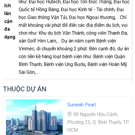
như: Đại học Hutech, Đại học Tôn Đức Thắng, Đại học
ích
Quốc tế Hồng Bàng, Đại học Kinh tế - Tài chính, Đại
lân
học Giao thông Vận Tải, Đại học Ngoại thương,… Chỉ
cận
mất khoảng vài phút để đến các địa điểm du lịch, vui
đa
chơi như: Khu du lịch Văn Thánh, công viên Thanh Đa,
dạng
sân Golf Him Lam,… Dự án nằm cạnh Bệnh viện
Vinmec, di chuyển khoảng 2 phút. Bên cạnh đó, dự án
còn liền kề hàng loạt bệnh viện như: Bệnh viện Quận
Bình Thạnh, Bệnh viện Ung Bướu, Bệnh viện Hoàn Mỹ
Sài Gòn,…
THUỘC DỰ ÁN
Sunwah Pearl
90 Nguyễn Hữu Cảnh,
Phường 22, Q. Bình Thạnh, TP.
HCM