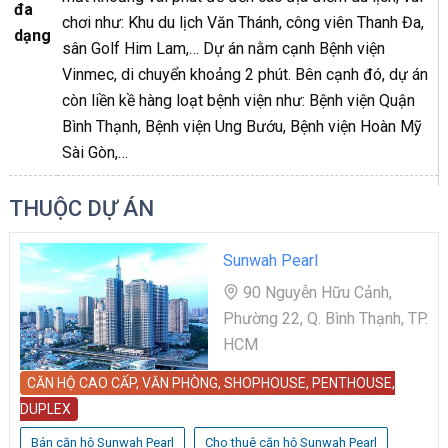
đa
chơi như: Khu du lịch Văn Thánh, công viên Thanh Đa,
dạng
sân Golf Him Lam,… Dự án nằm cạnh Bệnh viện
Vinmec, di chuyển khoảng 2 phút. Bên cạnh đó, dự án
còn liền kề hàng loạt bệnh viện như: Bệnh viện Quận
Bình Thạnh, Bệnh viện Ung Bướu, Bệnh viện Hoàn Mỹ
Sài Gòn,…
THUỘC DỰ ÁN
Sunwah Pearl
90 Nguyễn Hữu Cảnh,
Phường 22, Q. Bình Thạnh, TP.
HCM
CĂN HỘ CAO CẤP, VĂN PHÒNG, SHOPHOUSE, PENTHOUSE,
DUPLEX
Bán căn hộ Sunwah Pearl
Cho thuê căn hộ Sunwah Pearl