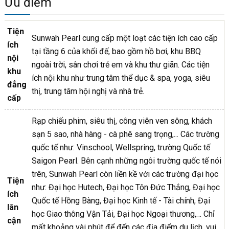
Ưu điểm
Tiện
Sunwah Pearl cung cấp một loạt các tiện ích cao cấp
ích
tại tầng 6 của khối đế, bao gồm hồ bơi, khu BBQ
nội
ngoài trời, sân chơi trẻ em và khu thư giãn. Các tiện
khu
ích nội khu như trung tâm thể dục & spa, yoga, siêu
đẳng
thị, trung tâm hội nghị và nhà trẻ.
cấp
Rạp chiếu phim, siêu thị, công viên ven sông, khách
sạn 5 sao, nhà hàng - cà phê sang trọng,... Các trường
quốc tế như: Vinschool, Wellspring, trường Quốc tế
Saigon Pearl. Bên cạnh những ngôi trường quốc tế nói
trên, Sunwah Pearl còn liền kề với các trường đại học
Tiện
như: Đại học Hutech, Đại học Tôn Đức Thắng, Đại học
ích
Quốc tế Hồng Bàng, Đại học Kinh tế - Tài chính, Đại
lân
học Giao thông Vận Tải, Đại học Ngoại thương,… Chỉ
cận
mất khoảng vài phút để đến các địa điểm du lịch, vui