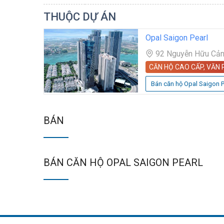
THUỘC DỰ ÁN
Opal Saigon Pearl
92 Nguyễn Hữu Cảnh
CĂN HỘ CAO CẤP, VĂN
Bán căn hộ Opal Saigon P
BÁN
BÁN CĂN HỘ OPAL SAIGON PEARL