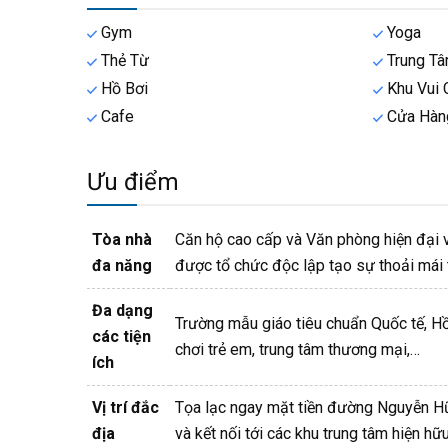
Gym
Yoga
Thẻ Từ
Trung T
Hồ Bơi
Khu Vui 
Cafe
Cửa Hàng
Ưu điểm
Tòa nhà
Căn hộ cao cấp và Văn phòng hiện đại và
đa năng
được tổ chức độc lập tạo sự thoải mái t
Đa dạng
Trường mẫu giáo tiêu chuẩn Quốc tế, H
các tiện
chơi trẻ em, trung tâm thương mại,…
ích
Vị trí đắc
Tọa lạc ngay mặt tiền đường Nguyễn Hữu C
địa
và kết nối tới các khu trung tâm hiện h