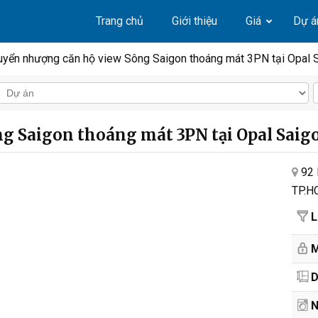
Trang chủ
Giới thiệu
Giá
Dự á
uyển nhượng căn hộ view Sông Saigon thoáng mát 3PN tại Opal 
g Saigon thoáng mát 3PN tại Opal Saigo
92 
TP.H
L
M
D
N