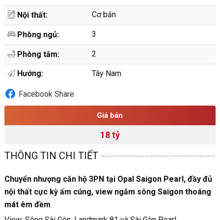
Cơ bản
Nội thất:
3
Phòng ngủ:
2
Phòng tắm:
Hướng:
Tây Nam
Facebook Share
Giá bán
18 tỷ
THÔNG TIN CHI TIẾT
Chuyển nhượng căn hộ 3PN tại Opal Saigon Pearl, đầy đủ
nội thất cực kỳ ấm cúng, view ngắm sông Saigon thoáng
mát êm đềm
View: Sông Sài Gòn, Landmark 81 và Sài Gòn Pearl