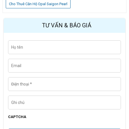
Cho Thuê Căn Hộ Opal Saigon Pearl
TƯ VẤN & BÁO GIÁ
H
Last
ọ
t
ê
n
E
m
a
i
l
Đ
i
ệ
n
t
G
h
h
o
i
ạ
c
i
h
CAPTCHA
ú
*