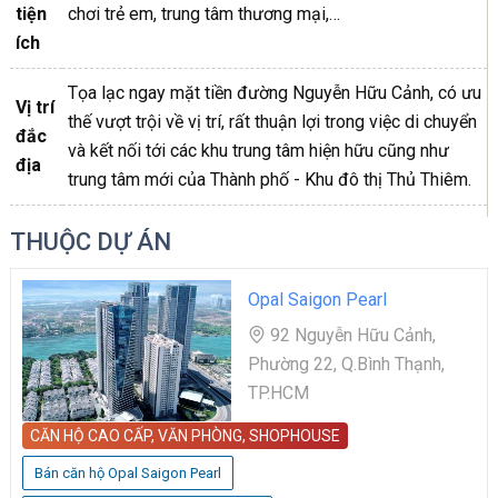
tiện
chơi trẻ em, trung tâm thương mại,…
ích
Tọa lạc ngay mặt tiền đường Nguyễn Hữu Cảnh, có ưu
Vị trí
thế vượt trội về vị trí, rất thuận lợi trong việc di chuyển
đắc
và kết nối tới các khu trung tâm hiện hữu cũng như
địa
trung tâm mới của Thành phố - Khu đô thị Thủ Thiêm.
THUỘC DỰ ÁN
Opal Saigon Pearl
92 Nguyễn Hữu Cảnh,
Phường 22, Q.Bình Thạnh,
TP.HCM
CĂN HỘ CAO CẤP, VĂN PHÒNG, SHOPHOUSE
Bán căn hộ Opal Saigon Pearl