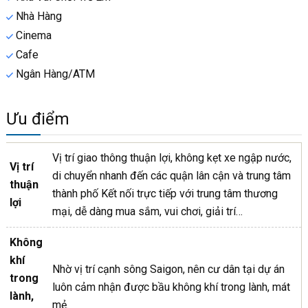
Nhà Hàng
Cinema
Cafe
Ngân Hàng/ATM
Ưu điểm
Vị trí giao thông thuận lợi, không kẹt xe ngập nước,
Vị trí
di chuyển nhanh đến các quận lân cận và trung tâm
thuận
thành phố Kết nối trực tiếp với trung tâm thương
lợi
mại, dễ dàng mua sắm, vui chơi, giải trí…
Không
khí
Nhờ vị trí cạnh sông Saigon, nên cư dân tại dự án
trong
luôn cảm nhận được bầu không khí trong lành, mát
lành,
mẻ.