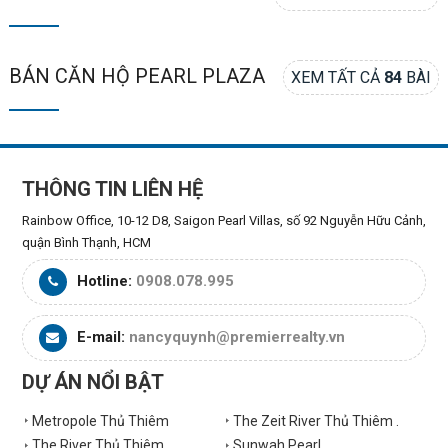
BÁN CĂN HỘ PEARL PLAZA
XEM TẤT CẢ
84
BÀI
THÔNG TIN LIÊN HỆ
Rainbow Office, 10-12 D8, Saigon Pearl Villas, số 92 Nguyễn Hữu Cảnh,
quận Bình Thạnh, HCM
Hotline:
0908.078.995
E-mail:
nancyquynh@premierrealty.vn
DỰ ÁN NỔI BẬT
Metropole Thủ Thiêm
The Zeit River Thủ Thiêm .
The River Thủ Thiêm
Sunwah Pearl