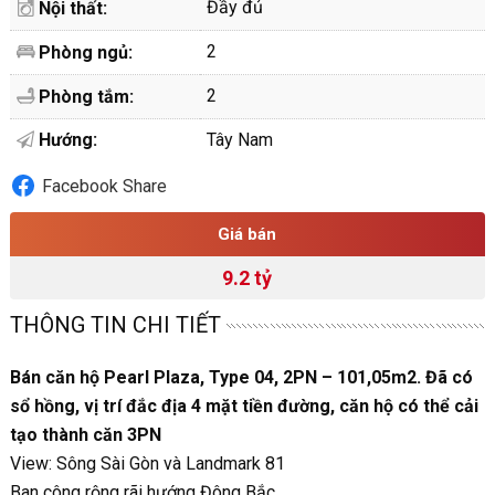
Đầy đủ
Nội thất:
2
Phòng ngủ:
2
Phòng tắm:
Hướng:
Tây Nam
Facebook Share
Giá bán
9.2 tỷ
THÔNG TIN CHI TIẾT
Bán căn hộ Pearl Plaza, Type 04, 2PN – 101,05m2. Đã có
sổ hồng, vị trí đắc địa 4 mặt tiền đường, căn hộ có thể cải
tạo thành căn 3PN
View: Sông Sài Gòn và Landmark 81
Ban công rộng rãi hướng Đông Bắc