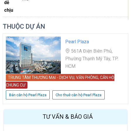
dễ
chịu
THUỘC DỰ ÁN
Pearl Plaza
561A Điện Biên Phủ,
Phường Thạnh Mỹ Tây, TP.
HCM
TRUNG TÂM THƯƠNG MẠI - DỊCH VỤ, VĂN PHÒNG, CĂN HỘ
CHUNG CƯ
Bán căn hộ Pearl Plaza
Cho thuê căn hộ Pearl Plaza
TƯ VẤN & BÁO GIÁ