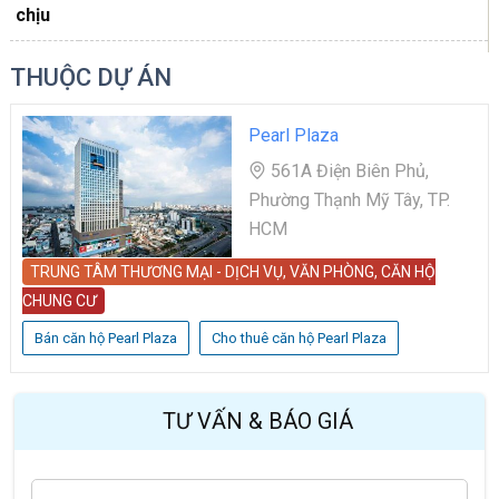
chịu
THUỘC DỰ ÁN
Pearl Plaza
561A Điện Biên Phủ,
Phường Thạnh Mỹ Tây, TP.
HCM
TRUNG TÂM THƯƠNG MẠI - DỊCH VỤ, VĂN PHÒNG, CĂN HỘ
CHUNG CƯ
Bán căn hộ Pearl Plaza
Cho thuê căn hộ Pearl Plaza
TƯ VẤN & BÁO GIÁ
H
Last