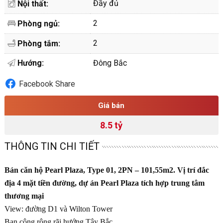
Đầy đủ
Nội thất:
2
Phòng ngủ:
2
Phòng tắm:
Hướng:
Đông Bắc
Facebook Share
Giá bán
8.5 tỷ
THÔNG TIN CHI TIẾT
Bán căn hộ Pearl Plaza, Type 01, 2PN – 101,55m2. Vị trí đắc
địa 4 mặt tiền đường, dự án Pearl Plaza tích hợp trung tâm
thương mại
View: đường D1 và Wilton Tower
Ban công rộng rãi hướng Tây Bắc