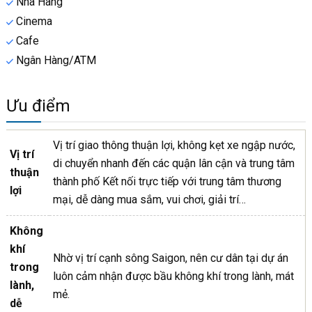
Nhà Hàng
Cinema
Cafe
Ngân Hàng/ATM
Ưu điểm
Vị trí giao thông thuận lợi, không kẹt xe ngập nước,
Vị trí
di chuyển nhanh đến các quận lân cận và trung tâm
thuận
thành phố Kết nối trực tiếp với trung tâm thương
lợi
mại, dễ dàng mua sắm, vui chơi, giải trí…
Không
khí
Nhờ vị trí cạnh sông Saigon, nên cư dân tại dự án
trong
luôn cảm nhận được bầu không khí trong lành, mát
lành,
mẻ.
dễ