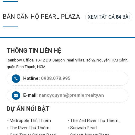
BÁN CĂN HỘ PEARL PLAZA
XEM TẤT CẢ
84
BÀI
THÔNG TIN LIÊN HỆ
Rainbow Office, 10-12 D8, Saigon Pearl Villas, số 92 Nguyễn Hữu Cảnh,
quận Bình Thạnh, HCM
Hotline:
0908.078.995
E-mail:
nancyquynh@premierrealty.vn
DỰ ÁN NỔI BẬT
Metropole Thủ Thiêm
The Zeit River Thủ Thiêm .
The River Thủ Thiêm
Sunwah Pearl