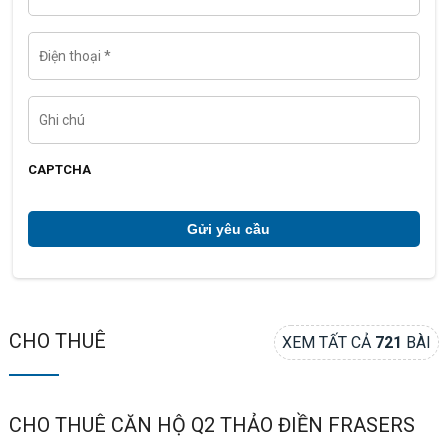
a
i
l
Đ
i
ệ
n
t
G
h
h
o
i
ạ
c
i
h
CAPTCHA
ú
*
CHO THUÊ
XEM TẤT CẢ
721
BÀI
CHO THUÊ CĂN HỘ Q2 THẢO ĐIỀN FRASERS