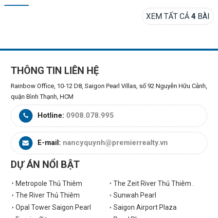
XEM TẤT CẢ
4
BÀI
THÔNG TIN LIÊN HỆ
Rainbow Office, 10-12 D8, Saigon Pearl Villas, số 92 Nguyễn Hữu Cảnh,
quận Bình Thạnh, HCM
Hotline:
0908.078.995
E-mail:
nancyquynh@premierrealty.vn
DỰ ÁN NỔI BẬT
Metropole Thủ Thiêm
The Zeit River Thủ Thiêm .
The River Thủ Thiêm
Sunwah Pearl
Opal Tower Saigon Pearl
Saigon Airport Plaza