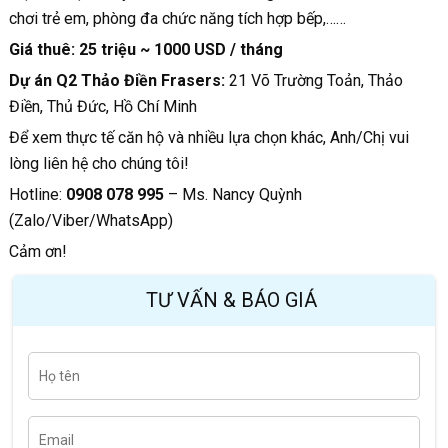
chơi trẻ em, phòng đa chức năng tích hợp bếp,……
Giá thuê: 25 triệu ~ 1000 USD / tháng
Dự án Q2 Thảo Điền Frasers:
21 Võ Trường Toản, Thảo
Điền, Thủ Đức, Hồ Chí Minh
Để xem thực tế căn hộ và nhiều lựa chọn khác, Anh/Chị vui
lòng liên hệ cho chúng tôi!
Hotline:
0908 078 995
– Ms. Nancy Quỳnh
(Zalo/Viber/WhatsApp)
Cảm ơn!
TƯ VẤN & BÁO GIÁ
H
Last
ọ
t
ê
n
E
m