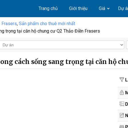
Trang chủ
Giới thiệu
Giá
Dự á
 Frasers
,
Sản phẩm cho thuê mới nhất
ng trọng tại căn hộ chung cư Q2 Thảo Điền Frasers
hong cách sống sang trọng tại căn hộ ch
L
M
D
N
P