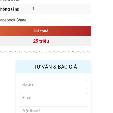
1
hòng tắm:
Facebook Share
Giá thuê
25 triệu
TƯ VẤN & BÁO GIÁ
H
Last
ọ
t
ê
E
n
m
a
i
Đ
l
i