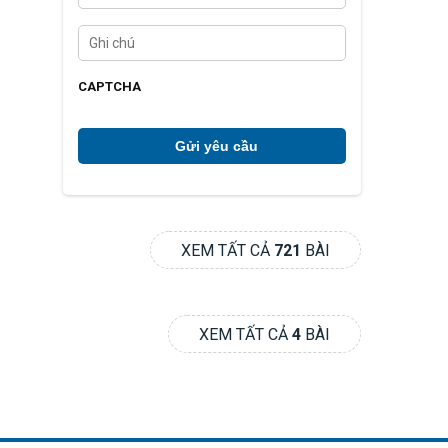
ệ
n
G
t
h
h
i
o
c
CAPTCHA
ạ
h
i
ú
*
XEM TẤT CẢ
721
BÀI
XEM TẤT CẢ
4
BÀI