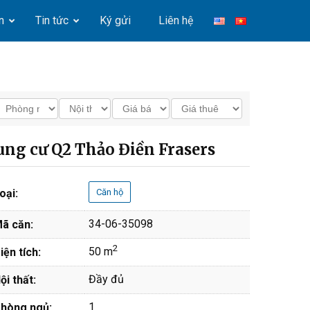
n
Tin tức
Ký gửi
Liên hệ
ung cư Q2 Thảo Điền Frasers
oại:
Căn hộ
34-06-35098
ã căn:
2
50 m
iện tích:
Đầy đủ
ội thất:
1
hòng ngủ: