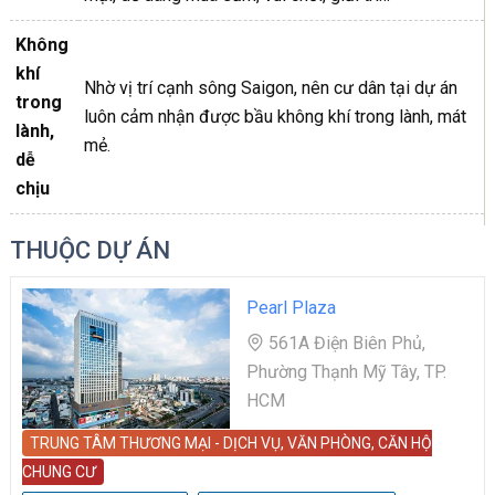
Không
khí
Nhờ vị trí cạnh sông Saigon, nên cư dân tại dự án
trong
luôn cảm nhận được bầu không khí trong lành, mát
lành,
mẻ.
dễ
chịu
THUỘC DỰ ÁN
Pearl Plaza
561A Điện Biên Phủ,
Phường Thạnh Mỹ Tây, TP.
HCM
TRUNG TÂM THƯƠNG MẠI - DỊCH VỤ, VĂN PHÒNG, CĂN HỘ
CHUNG CƯ