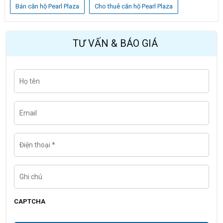
Bán căn hộ Pearl Plaza
Cho thuê căn hộ Pearl Plaza
TƯ VẤN & BÁO GIÁ
H
Last
ọ
t
ê
n
E
m
a
i
l
Đ
i
ệ
n
t
G
h
h
o
i
ạ
c
i
h
CAPTCHA
ú
*