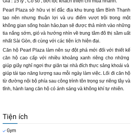
Giá : 15 tỷ , Có sổ , bớt lộc khách thiện chí mua nhanh.
Pearl Plaza sở hữu vị trí đắc địa khu trung tâm Bình Thạnh
tạo nên nhưng thuận lợi và ưu điểm vượt trội trong một
không gian sống hoàn hảo,bạn sẽ được thả mình vào những
tia nắng sớm, gió và hướng nhìn về trung tâm đô thị sầm uất
nhất Sài Gòn, đi cùng với các tiện ích hiện đại.
Căn hộ Pearl Plaza làm nên sự đột phá mới đối với thiết kế
căn hộ cao cấp với nhiều khoảng xanh riêng cho những
giúp giây nghỉ ngơi thư giãn tại nhà đích thực sảng khoái và
giúp tái tạo năng lượng sau mỗi ngày làm việc. Lối đi căn hộ
từ đường nội bộ phía sau công trình tôn trọng sự riêng tây và
tĩnh, hành lang căn hộ có ánh sáng và không khí tự nhiên.
Tiện ích
Gym