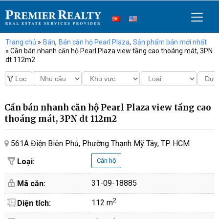
Trang chủ
»
Bán
,
Bán căn hộ Pearl Plaza
,
Sản phẩm bán mới nhất
» Cần bán nhanh căn hộ Pearl Plaza view tầng cao thoáng mát, 3PN
dt 112m2
Cần bán nhanh căn hộ Pearl Plaza view tầng cao
thoáng mát, 3PN dt 112m2
561A Điện Biên Phủ, Phường Thạnh Mỹ Tây, TP. HCM
Loại:
Căn hộ
31-09-18885
Mã căn:
2
112 m
Diện tích: