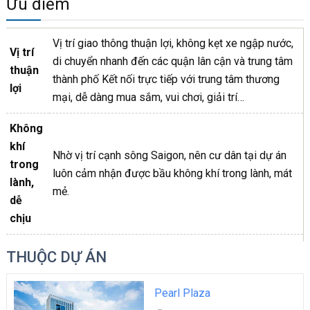
Ưu điểm
Vị trí giao thông thuận lợi, không kẹt xe ngập nước,
Vị trí
di chuyển nhanh đến các quận lân cận và trung tâm
thuận
thành phố Kết nối trực tiếp với trung tâm thương
lợi
mại, dễ dàng mua sắm, vui chơi, giải trí…
Không
khí
Nhờ vị trí cạnh sông Saigon, nên cư dân tại dự án
trong
luôn cảm nhận được bầu không khí trong lành, mát
lành,
mẻ.
dễ
chịu
THUỘC DỰ ÁN
Pearl Plaza