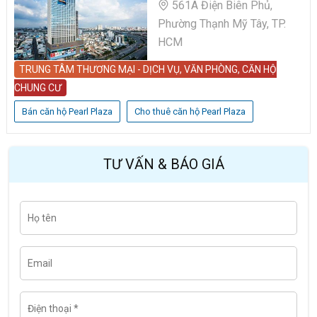
561A Điện Biên Phủ,
Phường Thạnh Mỹ Tây, TP.
HCM
TRUNG TÂM THƯƠNG MẠI - DỊCH VỤ, VĂN PHÒNG, CĂN HỘ
CHUNG CƯ
Bán căn hộ Pearl Plaza
Cho thuê căn hộ Pearl Plaza
TƯ VẤN & BÁO GIÁ
H
Last
ọ
t
ê
n
E
m
a
i
l
Đ
i