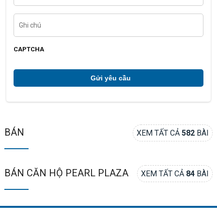
ệ
n
t
G
h
h
o
i
ạ
c
i
h
CAPTCHA
ú
*
BÁN
XEM TẤT CẢ
582
BÀI
BÁN CĂN HỘ PEARL PLAZA
XEM TẤT CẢ
84
BÀI