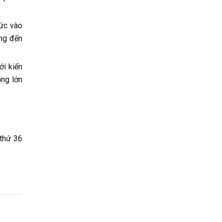
Đức vào
ang đến
ới kiến
ộng lớn
 thứ 36