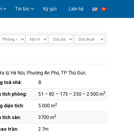
n
Tin tức
Ký gửi
Liên hệ
Xa lộ Hà Nội, Phường An Phú, TP Thủ Đức
g toà nhà:
B
2
 tích phòng:
51 – 82 – 173 – 250 – 2.500 m
2
 diện tích:
5.000 m
2
 tích sàn:
3700 m
ao trần:
2.7m