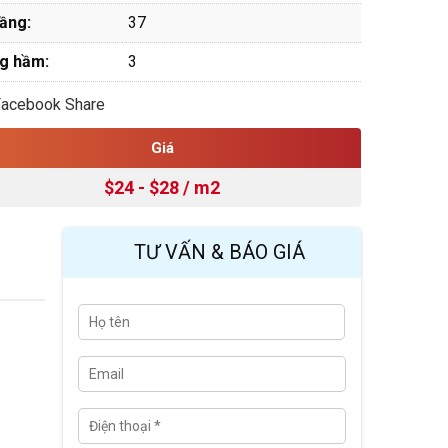
tầng:
37
g hầm:
3
Facebook Share
Giá
$24 - $28 / m2
TƯ VẤN & BÁO GIÁ
H
Last
ọ
t
ê
E
n
m
a
i
Đ
l
i
ệ