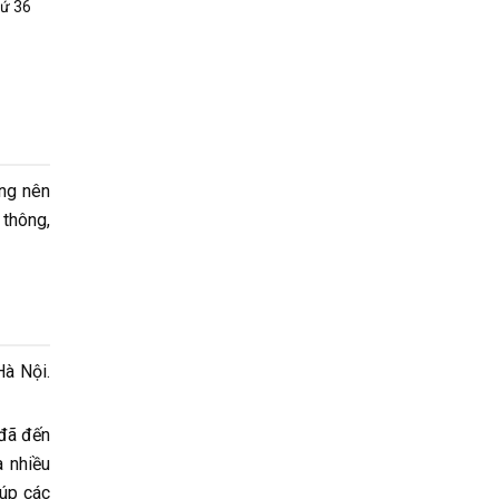
hứ 36
ông nên
 thông,
Hà Nội.
 đã đến
à nhiều
úp các