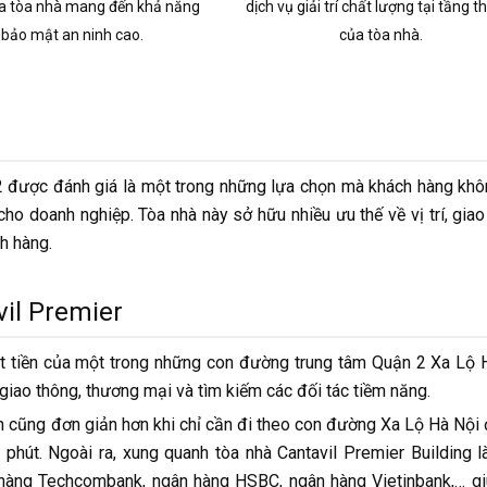
a tòa nhà mang đến khả năng
dịch vụ giải trí chất lượng tại tầng t
bảo mật an ninh cao.
của tòa nhà.
n 2 được đánh giá là một trong những lựa chọn mà khách hàng kh
o doanh nghiệp. Tòa nhà này sở hữu nhiều ưu thế về vị trí, giao
h hàng.
vil Premier
mặt tiền của một trong những con đường trung tâm Quận 2 Xa Lộ 
 giao thông, thương mại và tìm kiếm các đối tác tiềm năng.
ận cũng đơn giản hơn khi chỉ cần đi theo con đường Xa Lộ Hà Nội
phút. Ngoài ra, xung quanh tòa nhà Cantavil Premier Building l
 hàng Techcombank, ngân hàng HSBC, ngân hàng Vietinbank,… gi