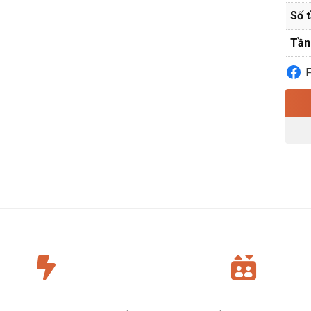
Số 
Tần