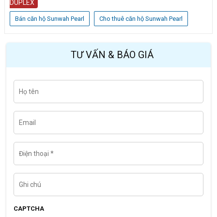
DUPLEX
Bán căn hộ Sunwah Pearl
Cho thuê căn hộ Sunwah Pearl
TƯ VẤN & BÁO GIÁ
H
Last
ọ
t
ê
n
E
m
a
i
l
Đ
i
ệ
n
t
G
h
h
o
i
ạ
c
i
h
CAPTCHA
ú
*