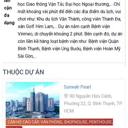
lân
học Giao thông Vận Tải, Đại học Ngoại thương,… Chỉ
cận
mất khoảng vài phút để đến các địa điểm du lịch, vui
đa
chơi như: Khu du lịch Văn Thánh, công viên Thanh Đa,
dạng
sân Golf Him Lam,… Dự án nằm cạnh Bệnh viện
Vinmec, di chuyển khoảng 2 phút. Bên cạnh đó, dự án
còn liền kề hàng loạt bệnh viện như: Bệnh viện Quận
Bình Thạnh, Bệnh viện Ung Bướu, Bệnh viện Hoàn Mỹ
Sài Gòn,…
THUỘC DỰ ÁN
Sunwah Pearl
90 Nguyễn Hữu Cảnh,
Phường 22, Q. Bình Thạnh, TP.
HCM
CĂN HỘ CAO CẤP, VĂN PHÒNG, SHOPHOUSE, PENTHOUSE,