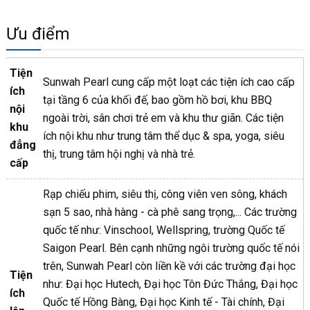
Ưu điểm
Tiện
Sunwah Pearl cung cấp một loạt các tiện ích cao cấp
ích
tại tầng 6 của khối đế, bao gồm hồ bơi, khu BBQ
nội
ngoài trời, sân chơi trẻ em và khu thư giãn. Các tiện
khu
ích nội khu như trung tâm thể dục & spa, yoga, siêu
đẳng
thị, trung tâm hội nghị và nhà trẻ.
cấp
Rạp chiếu phim, siêu thị, công viên ven sông, khách
sạn 5 sao, nhà hàng - cà phê sang trọng,... Các trường
quốc tế như: Vinschool, Wellspring, trường Quốc tế
Saigon Pearl. Bên cạnh những ngôi trường quốc tế nói
trên, Sunwah Pearl còn liền kề với các trường đại học
Tiện
như: Đại học Hutech, Đại học Tôn Đức Thắng, Đại học
ích
Quốc tế Hồng Bàng, Đại học Kinh tế - Tài chính, Đại