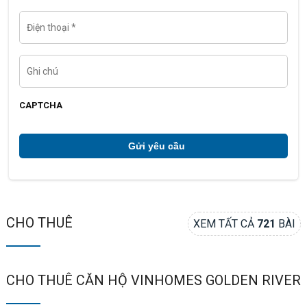
i
l
Đ
i
ệ
n
t
G
h
h
o
i
ạ
c
i
h
CAPTCHA
ú
*
CHO THUÊ
XEM TẤT CẢ
721
BÀI
CHO THUÊ CĂN HỘ VINHOMES GOLDEN RIVER