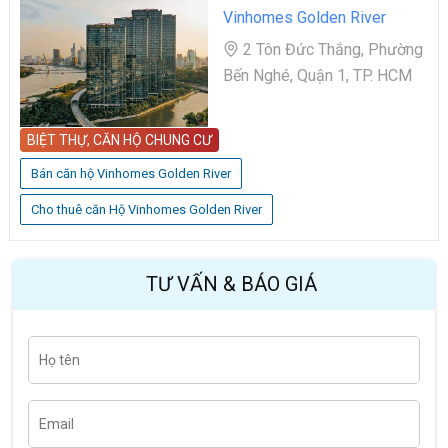
Vinhomes Golden River
2 Tôn Đức Thắng, Phường
Bến Nghé, Quận 1, TP. HCM
BIỆT THỰ, CĂN HỘ CHUNG CƯ
Bán căn hộ Vinhomes Golden River
Cho thuê căn Hộ Vinhomes Golden River
TƯ VẤN & BÁO GIÁ
H
Last
ọ
t
ê
n
E
m
a