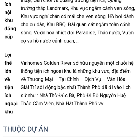
thuật, Sân chơi và quảng trường tiện ích, Quảng
ích
trường tháp Landmark, Khu vực ngắm cảnh ven sông,
nội
Khu vực nghỉ chân có mái che ven sông, Hồ bơi dành
khu
cho cư dân, Khu BBQ, Đài quan sát ngắm toàn cảnh
đẳng
sông, Vườn hoa nhiệt đới Paradise, Thác nước, Vườn
cấp
cọ và hồ nước cảnh quan, …
Lợi
thế
Vinhomes Golden River sở hữu nguyên một chuỗi hệ
lớn
thống tiện ích ngoại khu là những khu vực, địa điểm
về
về Thương Mại – Tại Chính – Dịch Vụ – Văn Hóa –
tiện
Giải Trí sôi động bậc nhất Thành Phố đã đi vào lịch
ích
sử như : Nhà Thờ Đức Bà, Phố Đi Bộ Nguyễn Huệ,
ngoại
Thảo Cầm Viên, Nhà Hát Thành Phố vv…
khu
THUỘC DỰ ÁN