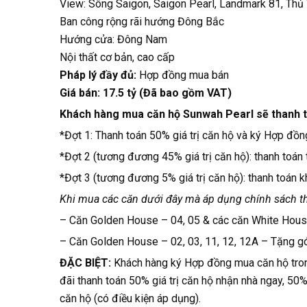
View: Sông Saigon, Saigon Pearl, Landmark 81, Thủ
Ban công rộng rãi hướng Đông Bắc
Hướng cửa: Đông Nam
Nội thất cơ bản, cao cấp
Pháp lý đầy đủ:
Hợp đồng mua bán
Giá bán: 17.5 tỷ (Đã bao gồm VAT)
Khách hàng mua căn hộ Sunwah Pearl sẽ thanh t
*Đợt 1: Thanh toán 50% giá trị căn hộ và ký Hợp đồ
*Đợt 2 (tương đương 45% giá trị căn hộ): thanh toá
*Đợt 3 (tương đương 5% giá trị căn hộ): thanh toán 
Khi mua các căn dưới đây mà áp dụng chính sách th
– Căn Golden House – 04, 05 & các căn White House
– Căn Golden House – 02, 03, 11, 12, 12A – Tặng gó
ĐẶC BIỆT:
Khách hàng ký Hợp đồng mua căn hộ tron
đãi thanh toán 50% giá trị căn hộ nhận nhà ngay, 50%
căn hộ (có điều kiện áp dụng).