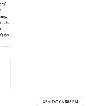
c tế
h
Bàng,
ến các
h
n Quận
XEM TẤT CẢ
582
BÀI