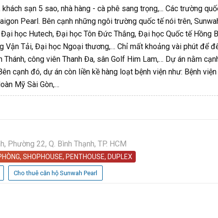
 khách sạn 5 sao, nhà hàng - cà phê sang trọng,... Các trường quố
Saigon Pearl. Bên cạnh những ngôi trường quốc tế nói trên, Sunwa
ư: Đại học Hutech, Đại học Tôn Đức Thắng, Đại học Quốc tế Hồng 
ông Vận Tải, Đại học Ngoại thương,… Chỉ mất khoảng vài phút để đ
 Văn Thánh, công viên Thanh Đa, sân Golf Him Lam,… Dự án nằm cạn
Bên cạnh đó, dự án còn liền kề hàng loạt bệnh viện như: Bệnh việ
Hoàn Mỹ Sài Gòn,…
, Phường 22, Q. Bình Thạnh, TP. HCM
 PHÒNG, SHOPHOUSE, PENTHOUSE, DUPLEX
Cho thuê căn hộ Sunwah Pearl