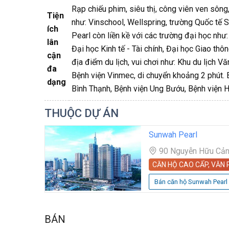
Rạp chiếu phim, siêu thị, công viên ven sông,
Tiện
như: Vinschool, Wellspring, trường Quốc tế 
ích
Pearl còn liền kề với các trường đại học nh
lân
Đại học Kinh tế - Tài chính, Đại học Giao th
cận
địa điểm du lịch, vui chơi như: Khu du lịch
đa
Bệnh viện Vinmec, di chuyển khoảng 2 phút. 
dạng
Bình Thạnh, Bệnh viện Ung Bướu, Bệnh viện 
THUỘC DỰ ÁN
Sunwah Pearl
90 Nguyễn Hữu Cảnh
CĂN HỘ CAO CẤP, VĂN
Bán căn hộ Sunwah Pearl
BÁN