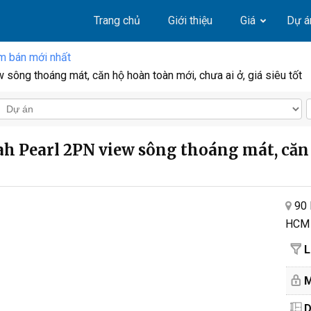
Trang chủ
Giới thiệu
Giá
Dự á
m bán mới nhất
ông thoáng mát, căn hộ hoàn toàn mới, chưa ai ở, giá siêu tốt
h Pearl 2PN view sông thoáng mát, căn h
90 
HCM
L
M
D