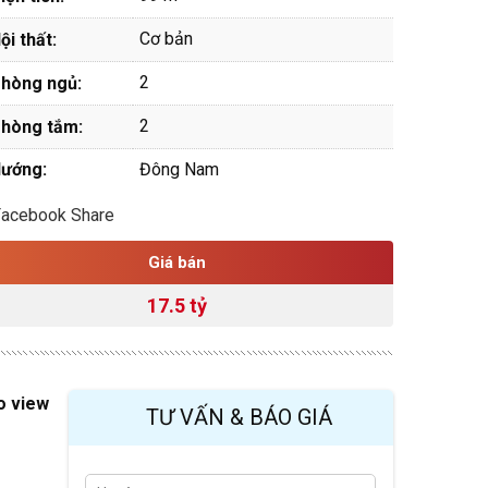
Cơ bản
ội thất:
2
hòng ngủ:
2
hòng tắm:
ướng:
Đông Nam
Facebook Share
Giá bán
17.5 tỷ
o view
TƯ VẤN & BÁO GIÁ
H
Last