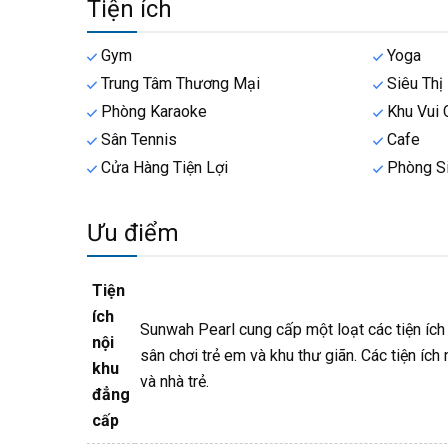
Tiện ích
Gym
Yoga
Trung Tâm Thương Mại
Siêu Thị
Phòng Karaoke
Khu Vui 
Sân Tennis
Cafe
Cửa Hàng Tiện Lợi
Phòng Si
Ưu điểm
Tiện
ích
Sunwah Pearl cung cấp một loạt các tiện ích 
nội
sân chơi trẻ em và khu thư giãn. Các tiện ích 
khu
và nhà trẻ.
đẳng
cấp