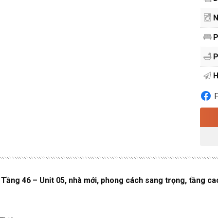
N
P
P
H
ầng 46 – Unit 05, nhà mới, phong cách sang trọng, tầng ca