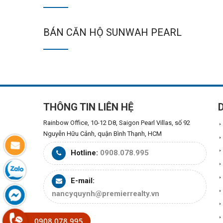
BÁN CĂN HỘ SUNWAH PEARL
THÔNG TIN LIÊN HỆ
Rainbow Office, 10-12 D8, Saigon Pearl Villas, số 92
Nguyễn Hữu Cảnh, quận Bình Thạnh, HCM
Hotline:
0908.078.995
E-mail:
nancyquynh@premierrealty.vn
0908.078.995