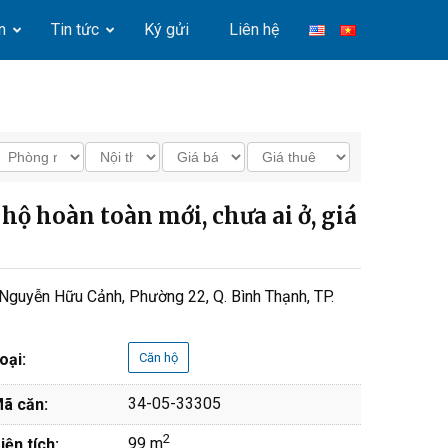
n
Tin tức
Ký gửi
Liên hệ
ộ hoàn toàn mới, chưa ai ở, giá
Nguyễn Hữu Cảnh, Phường 22, Q. Bình Thạnh, TP.
oại:
Căn hộ
34-05-33305
ã căn:
2
99 m
iện tích: