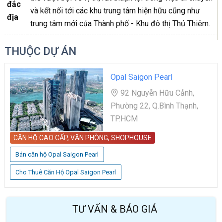
đắc
và kết nối tới các khu trung tâm hiện hữu cũng như
địa
trung tâm mới của Thành phố - Khu đô thị Thủ Thiêm.
THUỘC DỰ ÁN
Opal Saigon Pearl
92 Nguyễn Hữu Cảnh,
Phường 22, Q.Bình Thạnh,
TP.HCM
CĂN HỘ CAO CẤP, VĂN PHÒNG, SHOPHOUSE
Bán căn hộ Opal Saigon Pearl
Cho Thuê Căn Hộ Opal Saigon Pearl
TƯ VẤN & BÁO GIÁ