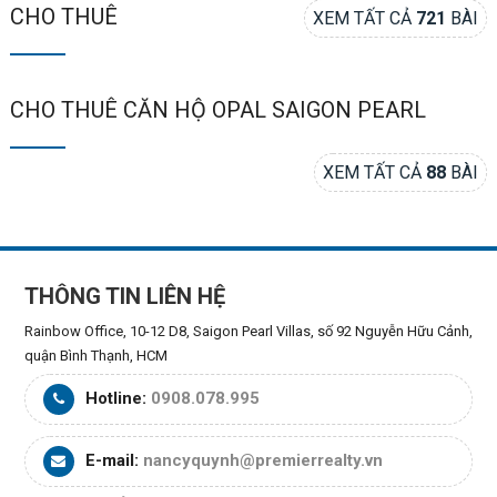
CHO THUÊ
XEM TẤT CẢ
721
BÀI
CHO THUÊ CĂN HỘ OPAL SAIGON PEARL
XEM TẤT CẢ
88
BÀI
THÔNG TIN LIÊN HỆ
Rainbow Office, 10-12 D8, Saigon Pearl Villas, số 92 Nguyễn Hữu Cảnh,
quận Bình Thạnh, HCM
Hotline:
0908.078.995
E-mail:
nancyquynh@premierrealty.vn