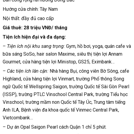
Hướng cửa chính: Tây Nam
Nội thất: đầy đủ cao cấp
Giá thuê: 28 triệu VNĐ/ tháng
Tiện ích hiện đại và đa dạng:
–
Tiện ích nội khu sang trọng:
Gym, hồ bơi, yoga, quán cafe và
bữa sáng SoSo, hair salon Maxime, siêu thị tiện lợi Annam
Gourmet, cửa hàng tiện lợi Ministop, GS25, Eximbank…
–
Các tiện ích lân cận:
Nhà hàng Bụi, công viên Bờ Sông, cafe
Highland, cửa hàng tiện lợi Vinmart, trường Phổ thông Song
ngữ Quốc tế Wellspring Saigon, trường Quốc tế Sài Gòn Pearl
(ISSP), trường PTLC Vinschool Central Park, trường Tiểu học
Vinschool, trường mầm non Quốc tế Tây Úc, Trung tâm tiếng
Anh ILA, Bệnh viện đa khoa quốc tế Vinmec Central Park,
Vietcombank…
– Dự án Opal Saigon Pearl cách Quận 1 chỉ 5 phút.