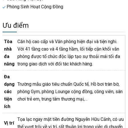
Phòng Sinh Hoạt Cộng Đồng
Ưu điểm
Tòa
Căn hộ cao cấp và Văn phòng hiện đại và tiện nghi.
nhà
Với 41 tầng cao và 4 tầng hầm, lối tiếp cận khối văn
đa
phòng được tổ chức độc lập tạo sự thoải mái tối đa
năng
trong giao dịch với đối tác khách hàng.
Đa
dạng
Trường mẫu giáo tiêu chuẩn Quốc tế, Hồ bơi tràn bờ,
các
phòng Gym, phòng Lounge cộng đồng, công viên, sân
tiện
chơi trẻ em, trung tâm thương mại,…
ích
Tọa lạc ngay mặt tiền đường Nguyễn Hữu Cảnh, có ưu
Vị trí
thế vượt trội về vị trí, rất thuận lợi trong việc di chuyển