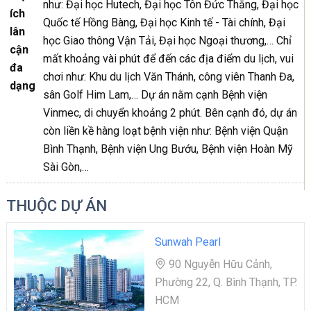
như: Đại học Hutech, Đại học Tôn Đức Thắng, Đại học
ích
Quốc tế Hồng Bàng, Đại học Kinh tế - Tài chính, Đại
lân
học Giao thông Vận Tải, Đại học Ngoại thương,… Chỉ
cận
mất khoảng vài phút để đến các địa điểm du lịch, vui
đa
chơi như: Khu du lịch Văn Thánh, công viên Thanh Đa,
dạng
sân Golf Him Lam,… Dự án nằm cạnh Bệnh viện
Vinmec, di chuyển khoảng 2 phút. Bên cạnh đó, dự án
còn liền kề hàng loạt bệnh viện như: Bệnh viện Quận
Bình Thạnh, Bệnh viện Ung Bướu, Bệnh viện Hoàn Mỹ
Sài Gòn,…
THUỘC DỰ ÁN
Sunwah Pearl
90 Nguyễn Hữu Cảnh,
Phường 22, Q. Bình Thạnh, TP.
HCM