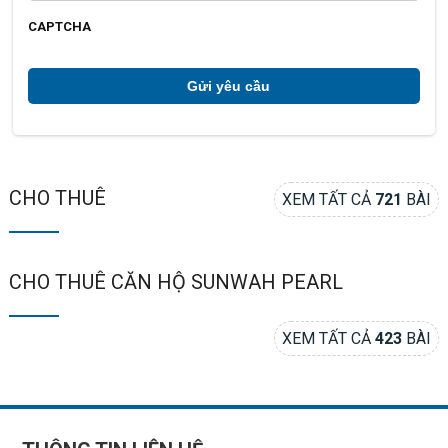
ạ
c
i
h
CAPTCHA
ú
*
CHO THUÊ
XEM TẤT CẢ
721
BÀI
CHO THUÊ CĂN HỘ SUNWAH PEARL
XEM TẤT CẢ
423
BÀI