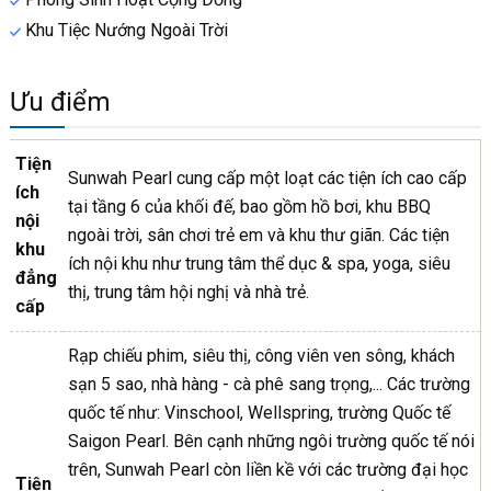
Khu Tiệc Nướng Ngoài Trời
Ưu điểm
Tiện
Sunwah Pearl cung cấp một loạt các tiện ích cao cấp
ích
tại tầng 6 của khối đế, bao gồm hồ bơi, khu BBQ
nội
ngoài trời, sân chơi trẻ em và khu thư giãn. Các tiện
khu
ích nội khu như trung tâm thể dục & spa, yoga, siêu
đẳng
thị, trung tâm hội nghị và nhà trẻ.
cấp
Rạp chiếu phim, siêu thị, công viên ven sông, khách
sạn 5 sao, nhà hàng - cà phê sang trọng,... Các trường
quốc tế như: Vinschool, Wellspring, trường Quốc tế
Saigon Pearl. Bên cạnh những ngôi trường quốc tế nói
trên, Sunwah Pearl còn liền kề với các trường đại học
Tiện