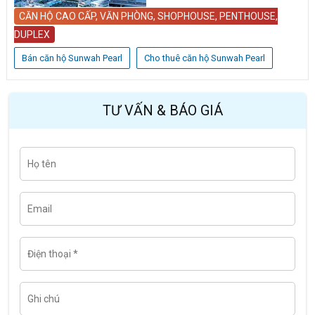
CĂN HỘ CAO CẤP, VĂN PHÒNG, SHOPHOUSE, PENTHOUSE,
DUPLEX
Bán căn hộ Sunwah Pearl
Cho thuê căn hộ Sunwah Pearl
TƯ VẤN & BÁO GIÁ
H
Last
ọ
t
ê
n
E
m
a
i
l
Đ
i
ệ
n
t
G
h
h
o
i