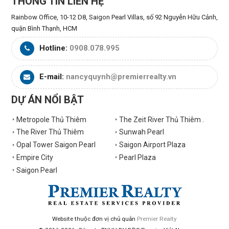
THÔNG TIN LIÊN HỆ
Rainbow Office, 10-12 D8, Saigon Pearl Villas, số 92 Nguyễn Hữu Cảnh,
quận Bình Thạnh, HCM
Hotline:
0908.078.995
E-mail:
nancyquynh@premierrealty.vn
DỰ ÁN NỔI BẬT
Metropole Thủ Thiêm
The Zeit River Thủ Thiêm .
The River Thủ Thiêm
Sunwah Pearl
Opal Tower Saigon Pearl
Saigon Airport Plaza
Empire City
Pearl Plaza
Saigon Pearl
Website thuộc đơn vị chủ quản
Premier Realty