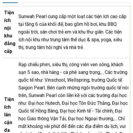
Tiện
Sunwah Pearl cung cấp một loạt các tiện ích cao cấp
ích
tại tầng 6 của khối đế, bao gồm hồ bơi, khu BBQ
nội
ngoài trời, sân chơi trẻ em và khu thư giãn. Các tiện
khu
ích nội khu như trung tâm thể dục & spa, yoga, siêu
đẳng
thị, trung tâm hội nghị và nhà trẻ.
cấp
Rạp chiếu phim, siêu thị, công viên ven sông, khách
sạn 5 sao, nhà hàng - cà phê sang trọng,... Các trường
quốc tế như: Vinschool, Wellspring, trường Quốc tế
Saigon Pearl. Bên cạnh những ngôi trường quốc tế nói
trên, Sunwah Pearl còn liền kề với các trường đại học
Tiện
như: Đại học Hutech, Đại học Tôn Đức Thắng, Đại học
ích
Quốc tế Hồng Bàng, Đại học Kinh tế - Tài chính, Đại
lân
học Giao thông Vận Tải, Đại học Ngoại thương,… Chỉ
cận
mất khoảng vài phút để đến các địa điểm du lịch, vui
đa