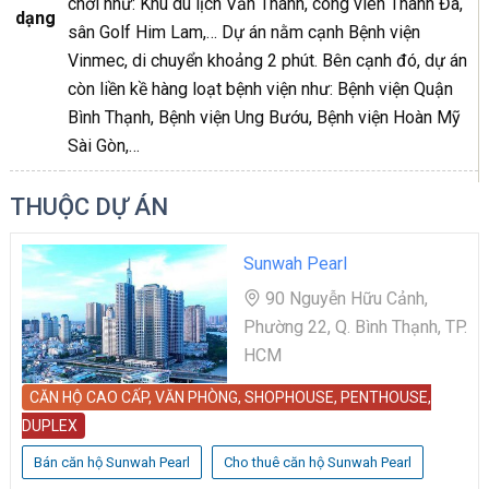
chơi như: Khu du lịch Văn Thánh, công viên Thanh Đa,
dạng
sân Golf Him Lam,… Dự án nằm cạnh Bệnh viện
Vinmec, di chuyển khoảng 2 phút. Bên cạnh đó, dự án
còn liền kề hàng loạt bệnh viện như: Bệnh viện Quận
Bình Thạnh, Bệnh viện Ung Bướu, Bệnh viện Hoàn Mỹ
Sài Gòn,…
THUỘC DỰ ÁN
Sunwah Pearl
90 Nguyễn Hữu Cảnh,
Phường 22, Q. Bình Thạnh, TP.
HCM
CĂN HỘ CAO CẤP, VĂN PHÒNG, SHOPHOUSE, PENTHOUSE,
DUPLEX
Bán căn hộ Sunwah Pearl
Cho thuê căn hộ Sunwah Pearl