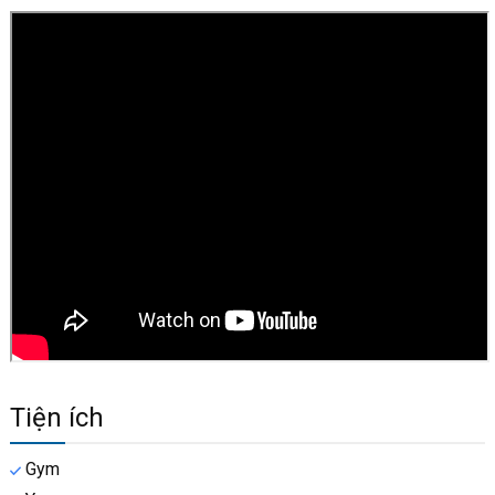
Tiện ích
Gym