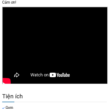
Cảm ơn!
Tiện ích
Gym