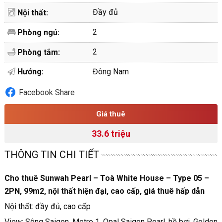
Đầy đủ
Nội thất:
2
Phòng ngủ:
2
Phòng tắm:
Hướng:
Đông Nam
Facebook Share
Giá thuê
33.6 triệu
THÔNG TIN CHI TIẾT
Cho thuê Sunwah Pearl – Toà White House – Type 05 –
2PN, 99m2, nội thất hiện đại, cao cấp, giá thuê hấp dẫn
Nội thất: đầy đủ, cao cấp
View: Sông Saigon, Metro 1, Opal Saigon Pearl, hồ bơi, Golden