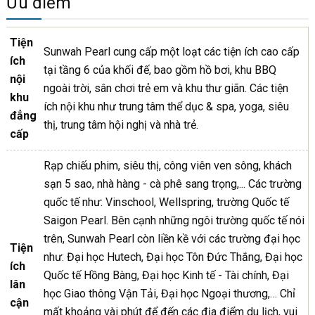
Ưu điểm
Tiện
Sunwah Pearl cung cấp một loạt các tiện ích cao cấp
ích
tại tầng 6 của khối đế, bao gồm hồ bơi, khu BBQ
nội
ngoài trời, sân chơi trẻ em và khu thư giãn. Các tiện
khu
ích nội khu như trung tâm thể dục & spa, yoga, siêu
đẳng
thị, trung tâm hội nghị và nhà trẻ.
cấp
Rạp chiếu phim, siêu thị, công viên ven sông, khách
sạn 5 sao, nhà hàng - cà phê sang trọng,... Các trường
quốc tế như: Vinschool, Wellspring, trường Quốc tế
Saigon Pearl. Bên cạnh những ngôi trường quốc tế nói
trên, Sunwah Pearl còn liền kề với các trường đại học
Tiện
như: Đại học Hutech, Đại học Tôn Đức Thắng, Đại học
ích
Quốc tế Hồng Bàng, Đại học Kinh tế - Tài chính, Đại
lân
học Giao thông Vận Tải, Đại học Ngoại thương,… Chỉ
cận
mất khoảng vài phút để đến các địa điểm du lịch, vui