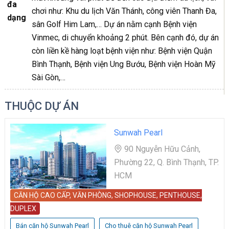
đa
chơi như: Khu du lịch Văn Thánh, công viên Thanh Đa,
dạng
sân Golf Him Lam,… Dự án nằm cạnh Bệnh viện
Vinmec, di chuyển khoảng 2 phút. Bên cạnh đó, dự án
còn liền kề hàng loạt bệnh viện như: Bệnh viện Quận
Bình Thạnh, Bệnh viện Ung Bướu, Bệnh viện Hoàn Mỹ
Sài Gòn,…
THUỘC DỰ ÁN
Sunwah Pearl
90 Nguyễn Hữu Cảnh,
Phường 22, Q. Bình Thạnh, TP.
HCM
CĂN HỘ CAO CẤP, VĂN PHÒNG, SHOPHOUSE, PENTHOUSE,
DUPLEX
Bán căn hộ Sunwah Pearl
Cho thuê căn hộ Sunwah Pearl