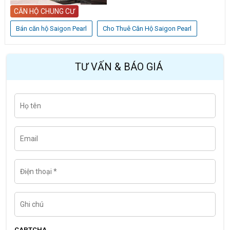
CĂN HỘ CHUNG CƯ
Bán căn hộ Saigon Pearl
Cho Thuê Căn Hộ Saigon Pearl
TƯ VẤN & BÁO GIÁ
H
Last
ọ
t
ê
n
E
m
a
i
l
Đ
i
ệ
n
t
G
h
h
o
i
ạ
c
i
h
CAPTCHA