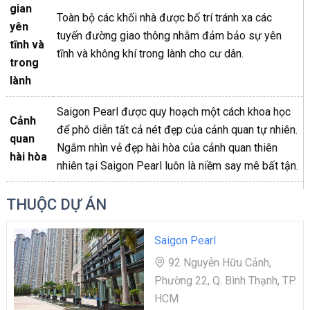
gian
Toàn bộ các khối nhà được bố trí tránh xa các
yên
tuyến đường giao thông nhằm đảm bảo sự yên
tĩnh và
tĩnh và không khí trong lành cho cư dân.
trong
lành
Saigon Pearl được quy hoạch một cách khoa học
Cảnh
để phô diễn tất cả nét đẹp của cảnh quan tự nhiên.
quan
Ngắm nhìn vẻ đẹp hài hòa của cảnh quan thiên
hài hòa
nhiên tại Saigon Pearl luôn là niềm say mê bất tận.
THUỘC DỰ ÁN
Saigon Pearl
92 Nguyễn Hữu Cảnh,
Phường 22, Q. Bình Thạnh, TP.
HCM