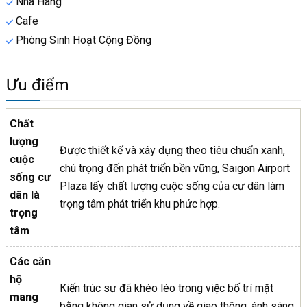
Nhà Hàng
Cafe
Phòng Sinh Hoạt Cộng Đồng
Ưu điểm
Chất
lượng
Được thiết kế và xây dựng theo tiêu chuẩn xanh,
cuộc
chú trọng đến phát triển bền vững, Saigon Airport
sống cư
Plaza lấy chất lượng cuộc sống của cư dân làm
dân là
trọng tâm phát triển khu phức hợp.
trọng
tâm
Các căn
hộ
Kiến trúc sư đã khéo léo trong việc bố trí mặt
mang
bằng không gian sử dụng về giao thông, ánh sáng,