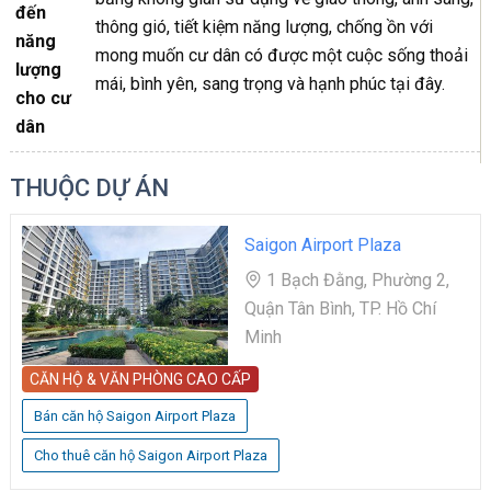
đến
thông gió, tiết kiệm năng lượng, chống ồn với
năng
mong muốn cư dân có được một cuộc sống thoải
lượng
mái, bình yên, sang trọng và hạnh phúc tại đây.
cho cư
dân
THUỘC DỰ ÁN
Saigon Airport Plaza
1 Bạch Đằng, Phường 2,
Quận Tân Bình, TP. Hồ Chí
Minh
CĂN HỘ & VĂN PHÒNG CAO CẤP
Bán căn hộ Saigon Airport Plaza
Cho thuê căn hộ Saigon Airport Plaza