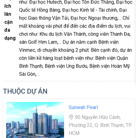
như: Đại học Hutech, Đại học Tôn Đức Thắng, Đại học
ích
Quốc tế Hồng Bàng, Đại học Kinh tế - Tài chính, Đại
lân
học Giao thông Vận Tải, Đại học Ngoại thương,… Chỉ
cận
mất khoảng vài phút để đến các địa điểm du lịch, vui
đa
chơi như: Khu du lịch Văn Thánh, công viên Thanh Đa,
dạng
sân Golf Him Lam,… Dự án nằm cạnh Bệnh viện
Vinmec, di chuyển khoảng 2 phút. Bên cạnh đó, dự án
còn liền kề hàng loạt bệnh viện như: Bệnh viện Quận
Bình Thạnh, Bệnh viện Ung Bướu, Bệnh viện Hoàn Mỹ
Sài Gòn,…
THUỘC DỰ ÁN
Sunwah Pearl
90 Nguyễn Hữu Cảnh,
Phường 22, Q. Bình Thạnh, TP.
HCM