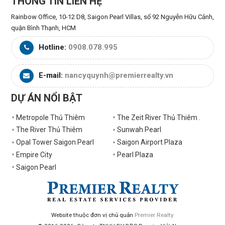
THÔNG TIN LIÊN HỆ
Rainbow Office, 10-12 D8, Saigon Pearl Villas, số 92 Nguyễn Hữu Cảnh,
quận Bình Thạnh, HCM
Hotline:
0908.078.995
E-mail:
nancyquynh@premierrealty.vn
DỰ ÁN NỔI BẬT
Metropole Thủ Thiêm
The Zeit River Thủ Thiêm .
The River Thủ Thiêm
Sunwah Pearl
Opal Tower Saigon Pearl
Saigon Airport Plaza
Empire City
Pearl Plaza
Saigon Pearl
Website thuộc đơn vị chủ quản
Premier Realty