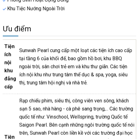
Khu Tiệc Nướng Ngoài Trời
Ưu điểm
Tiện
Sunwah Pearl cung cấp một loạt các tiện ích cao cấp
ích
tại tầng 6 của khối đế, bao gồm hồ bơi, khu BBQ
nội
ngoài trời, sân chơi trẻ em và khu thư giãn. Các tiện
khu
ích nội khu như trung tâm thể dục & spa, yoga, siêu
đẳng
thị, trung tâm hội nghị và nhà trẻ.
cấp
Rạp chiếu phim, siêu thị, công viên ven sông, khách
sạn 5 sao, nhà hàng - cà phê sang trọng,... Các trường
quốc tế như: Vinschool, Wellspring, trường Quốc tế
Saigon Pearl. Bên cạnh những ngôi trường quốc tế nói
trên, Sunwah Pearl còn liền kề với các trường đại học
Tiện