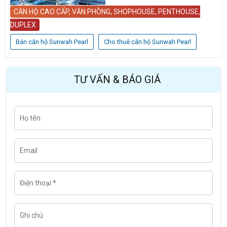
CĂN HỘ CAO CẤP, VĂN PHÒNG, SHOPHOUSE, PENTHOUSE,
DUPLEX
Bán căn hộ Sunwah Pearl
Cho thuê căn hộ Sunwah Pearl
TƯ VẤN & BÁO GIÁ
H
Last
ọ
t
ê
n
E
m
a
i
l
Đ
i
ệ
n
t
G
h
h
o
i