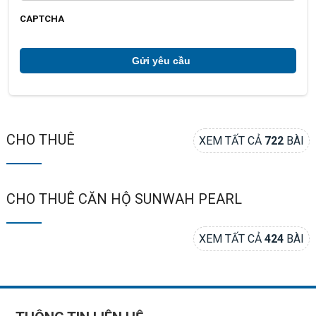
ạ
c
i
h
CAPTCHA
ú
*
CHO THUÊ
XEM TẤT CẢ
722
BÀI
CHO THUÊ CĂN HỘ SUNWAH PEARL
XEM TẤT CẢ
424
BÀI