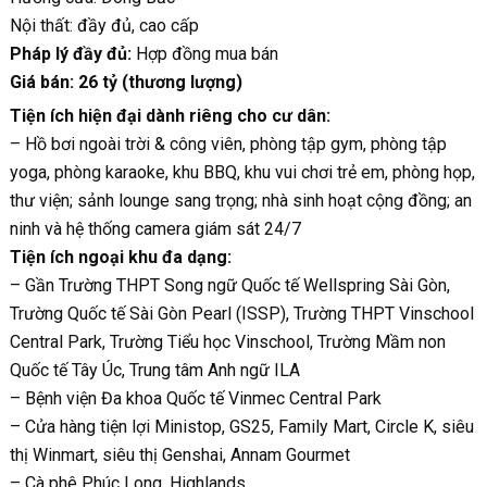
Nội thất: đầy đủ, cao cấp
Pháp lý đầy đủ:
Hợp đồng mua bán
Giá bán: 26 tỷ (thương lượng)
Tiện ích hiện đại dành riêng cho cư dân:
– Hồ bơi ngoài trời & công viên, phòng tập gym, phòng tập
yoga, phòng karaoke, khu BBQ, khu vui chơi trẻ em, phòng họp,
thư viện; sảnh lounge sang trọng; nhà sinh hoạt cộng đồng; an
ninh và hệ thống camera giám sát 24/7
Tiện ích ngoại khu đa dạng:
– Gần Trường THPT Song ngữ Quốc tế Wellspring Sài Gòn,
Trường Quốc tế Sài Gòn Pearl (ISSP), Trường THPT Vinschool
Central Park, Trường Tiểu học Vinschool, Trường Mầm non
Quốc tế Tây Úc, Trung tâm Anh ngữ ILA
– Bệnh viện Đa khoa Quốc tế Vinmec Central Park
– Cửa hàng tiện lợi Ministop, GS25, Family Mart, Circle K, siêu
thị Winmart, siêu thị Genshai, Annam Gourmet
– Cà phê Phúc Long, Highlands