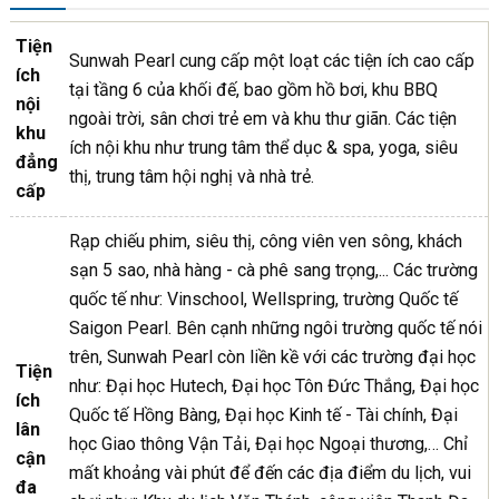
Tiện
Sunwah Pearl cung cấp một loạt các tiện ích cao cấp
ích
tại tầng 6 của khối đế, bao gồm hồ bơi, khu BBQ
nội
ngoài trời, sân chơi trẻ em và khu thư giãn. Các tiện
khu
ích nội khu như trung tâm thể dục & spa, yoga, siêu
đẳng
thị, trung tâm hội nghị và nhà trẻ.
cấp
Rạp chiếu phim, siêu thị, công viên ven sông, khách
sạn 5 sao, nhà hàng - cà phê sang trọng,... Các trường
quốc tế như: Vinschool, Wellspring, trường Quốc tế
Saigon Pearl. Bên cạnh những ngôi trường quốc tế nói
trên, Sunwah Pearl còn liền kề với các trường đại học
Tiện
như: Đại học Hutech, Đại học Tôn Đức Thắng, Đại học
ích
Quốc tế Hồng Bàng, Đại học Kinh tế - Tài chính, Đại
lân
học Giao thông Vận Tải, Đại học Ngoại thương,… Chỉ
cận
mất khoảng vài phút để đến các địa điểm du lịch, vui
đa