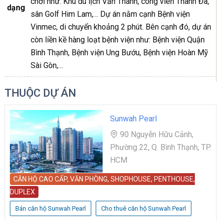
chơi như: Khu du lịch Văn Thánh, công viên Thanh Đa,
dạng
sân Golf Him Lam,… Dự án nằm cạnh Bệnh viện
Vinmec, di chuyển khoảng 2 phút. Bên cạnh đó, dự án
còn liền kề hàng loạt bệnh viện như: Bệnh viện Quận
Bình Thạnh, Bệnh viện Ung Bướu, Bệnh viện Hoàn Mỹ
Sài Gòn,…
THUỘC DỰ ÁN
Sunwah Pearl
90 Nguyễn Hữu Cảnh,
Phường 22, Q. Bình Thạnh, TP.
HCM
CĂN HỘ CAO CẤP, VĂN PHÒNG, SHOPHOUSE, PENTHOUSE,
DUPLEX
Bán căn hộ Sunwah Pearl
Cho thuê căn hộ Sunwah Pearl