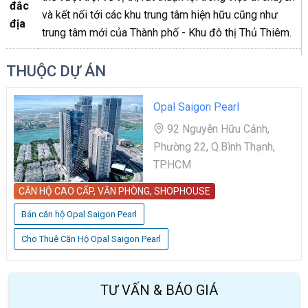
đắc
và kết nối tới các khu trung tâm hiện hữu cũng như
địa
trung tâm mới của Thành phố - Khu đô thị Thủ Thiêm.
THUỘC DỰ ÁN
Opal Saigon Pearl
92 Nguyễn Hữu Cảnh,
Phường 22, Q.Bình Thạnh,
TP.HCM
CĂN HỘ CAO CẤP, VĂN PHÒNG, SHOPHOUSE
Bán căn hộ Opal Saigon Pearl
Cho Thuê Căn Hộ Opal Saigon Pearl
TƯ VẤN & BÁO GIÁ