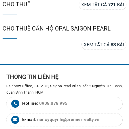
CHO THUÊ
XEM TẤT CẢ
721
BÀI
CHO THUÊ CĂN HỘ OPAL SAIGON PEARL
XEM TẤT CẢ
88
BÀI
THÔNG TIN LIÊN HỆ
Rainbow Office, 10-12 D8, Saigon Pearl Villas, số 92 Nguyễn Hữu Cảnh,
quận Bình Thạnh, HCM
Hotline:
0908.078.995
E-mail:
nancyquynh@premierrealty.vn