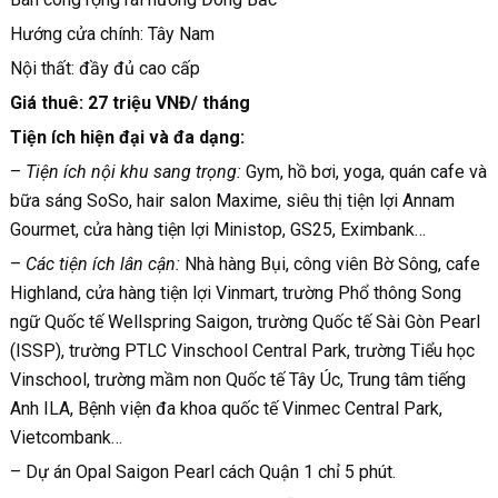
Hướng cửa chính: Tây Nam
Nội thất: đầy đủ cao cấp
Giá thuê: 27 triệu VNĐ/ tháng
Tiện ích hiện đại và đa dạng:
–
Tiện ích nội khu sang trọng:
Gym, hồ bơi, yoga, quán cafe và
bữa sáng SoSo, hair salon Maxime, siêu thị tiện lợi Annam
Gourmet, cửa hàng tiện lợi Ministop, GS25, Eximbank…
–
Các tiện ích lân cận:
Nhà hàng Bụi, công viên Bờ Sông, cafe
Highland, cửa hàng tiện lợi Vinmart, trường Phổ thông Song
ngữ Quốc tế Wellspring Saigon, trường Quốc tế Sài Gòn Pearl
(ISSP), trường PTLC Vinschool Central Park, trường Tiểu học
Vinschool, trường mầm non Quốc tế Tây Úc, Trung tâm tiếng
Anh ILA, Bệnh viện đa khoa quốc tế Vinmec Central Park,
Vietcombank…
– Dự án Opal Saigon Pearl cách Quận 1 chỉ 5 phút.