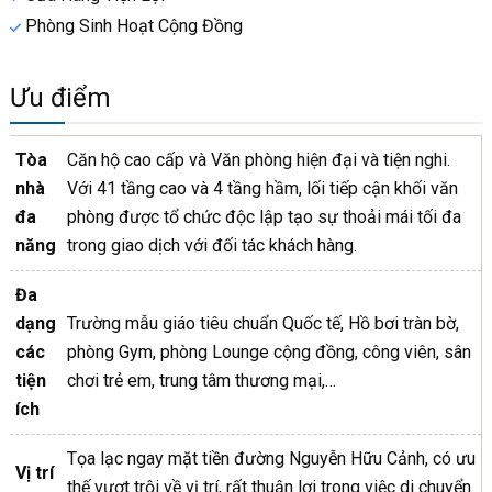
Phòng Sinh Hoạt Cộng Đồng
Ưu điểm
Tòa
Căn hộ cao cấp và Văn phòng hiện đại và tiện nghi.
nhà
Với 41 tầng cao và 4 tầng hầm, lối tiếp cận khối văn
đa
phòng được tổ chức độc lập tạo sự thoải mái tối đa
năng
trong giao dịch với đối tác khách hàng.
Đa
dạng
Trường mẫu giáo tiêu chuẩn Quốc tế, Hồ bơi tràn bờ,
các
phòng Gym, phòng Lounge cộng đồng, công viên, sân
tiện
chơi trẻ em, trung tâm thương mại,…
ích
Tọa lạc ngay mặt tiền đường Nguyễn Hữu Cảnh, có ưu
Vị trí
thế vượt trội về vị trí, rất thuận lợi trong việc di chuyển