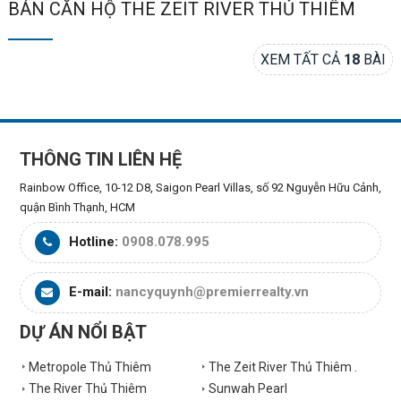
BÁN CĂN HỘ THE ZEIT RIVER THỦ THIÊM
XEM TẤT CẢ
18
BÀI
THÔNG TIN LIÊN HỆ
Rainbow Office, 10-12 D8, Saigon Pearl Villas, số 92 Nguyễn Hữu Cảnh,
quận Bình Thạnh, HCM
Hotline:
0908.078.995
E-mail:
nancyquynh@premierrealty.vn
DỰ ÁN NỔI BẬT
Metropole Thủ Thiêm
The Zeit River Thủ Thiêm .
The River Thủ Thiêm
Sunwah Pearl