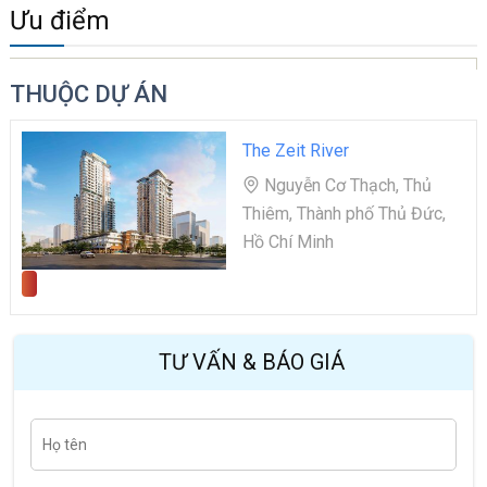
Ưu điểm
THUỘC DỰ ÁN
The Zeit River
Nguyễn Cơ Thạch, Thủ
Thiêm, Thành phố Thủ Đức,
Hồ Chí Minh
TƯ VẤN & BÁO GIÁ
H
Last
ọ
t
ê