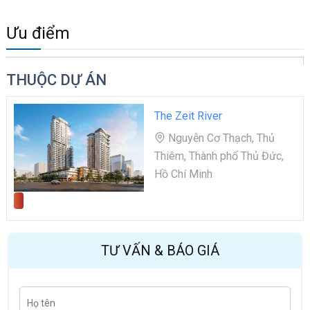
Ưu điểm
THUỘC DỰ ÁN
The Zeit River
Nguyễn Cơ Thạch, Thủ
Thiêm, Thành phố Thủ Đức,
Hồ Chí Minh
TƯ VẤN & BÁO GIÁ
H
Last
ọ