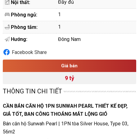
Đầy đủ
Nội thất:
1
Phòng ngủ:
1
Phòng tắm:
Hướng:
Đông Nam
Facebook Share
Giá bán
9 tỷ
THÔNG TIN CHI TIẾT
CẦN BÁN CĂN HỘ 1PN SUNWAH PEARL THIẾT KẾ ĐẸP,
GIÁ TỐT, BAN CÔNG THOÁNG MÁT LỘNG GIÓ
Bán căn hộ Sunwah Pearl | 1PN tòa Silver House, Type 03,
56m2