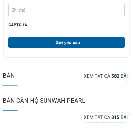
n
t
G
h
h
o
i
ạ
c
i
h
CAPTCHA
ú
*
BÁN
XEM TẤT CẢ
582
BÀI
BÁN CĂN HỘ SUNWAH PEARL
XEM TẤT CẢ
315
BÀI