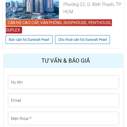
Phường 22, Q. Bình Thạnh, TP.
HCM
CĂN HỘ CAO CẤP, VĂN PHÒNG, SHOPHOUSE, PENTHOUSE,
DUPLEX
Bán căn hộ Sunwah Pearl
Cho thuê căn hộ Sunwah Pearl
TƯ VẤN & BÁO GIÁ
H
Last
ọ
t
ê
n
E
m
a
i
l
Đ
i
ệ