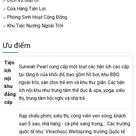
Dịch Vụ Giặt Ủi
Cửa Hàng Tiện Lợi
Phòng Sinh Hoạt Cộng Đồng
Khu Tiệc Nướng Ngoài Trời
Ưu điểm
Tiện
Sunwah Pearl cung cấp một loạt các tiện ích cao cấp
ích
tại tầng 6 của khối đế, bao gồm hồ bơi, khu BBQ
nội
ngoài trời, sân chơi trẻ em và khu thư giãn. Các tiện
khu
ích nội khu như trung tâm thể dục & spa, yoga, siêu
đẳng
thị, trung tâm hội nghị và nhà trẻ.
cấp
Rạp chiếu phim, siêu thị, công viên ven sông, khách
sạn 5 sao, nhà hàng - cà phê sang trọng,... Các trường
quốc tế như: Vinschool, Wellspring, trường Quốc tế