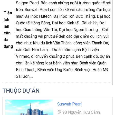
Saigon Pearl. Bên cạnh những ngôi trường quốc tế nói
trên, Sunwah Pearl còn liền kề với các trường đại học
Tiện
như: Đại học Hutech, Đại học Tôn Đức Thắng, Đại học
ích
Quốc tế Hồng Bàng, Đại học Kinh tế - Tài chính, Đại
lân
học Giao thông Vận Tải, Đại học Ngoại thương,… Chỉ
cận
mất khoảng vài phút để đến các địa điểm du lịch, vui
đa
chơi như: Khu du lịch Văn Thánh, công viên Thanh Đa,
dạng
sân Golf Him Lam,… Dự án nằm cạnh Bệnh viện
Vinmec, di chuyển khoảng 2 phút. Bên cạnh đó, dự án
còn liền kề hàng loạt bệnh viện như: Bệnh viện Quận
Bình Thạnh, Bệnh viện Ung Bướu, Bệnh viện Hoàn Mỹ
Sài Gòn,…
THUỘC DỰ ÁN
Sunwah Pearl
90 Nguyễn Hữu Cảnh,