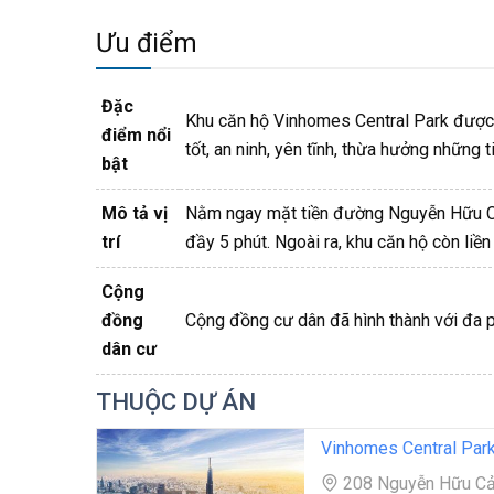
Ưu điểm
Đặc
Khu căn hộ Vinhomes Central Park được q
điểm nổi
tốt, an ninh, yên tĩnh, thừa hưởng những 
bật
Mô tả vị
Nằm ngay mặt tiền đường Nguyễn Hữu Cản
trí
đầy 5 phút. Ngoài ra, khu căn hộ còn liền
Cộng
đồng
Cộng đồng cư dân đã hình thành với đa ph
dân cư
THUỘC DỰ ÁN
Vinhomes Central Par
208 Nguyễn Hữu Cảnh