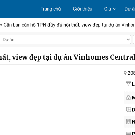
Trang chủ
Giới thiệu
Giá
Dự á
» Cần bán căn hộ 1PN đầy đủ nội thất, view đẹp tại dự án Vinho
hất, view đẹp tại dự án Vinhomes Centra
208
L
M
D
N
P