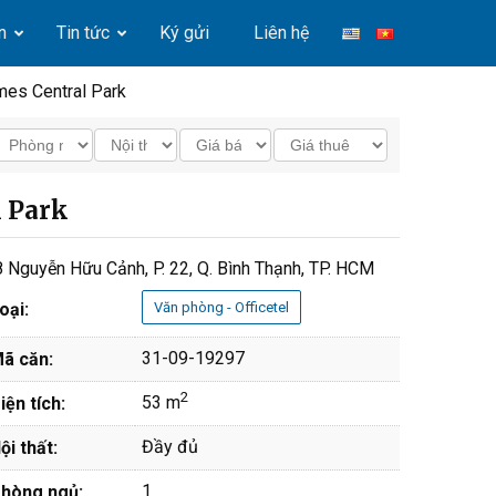
n
Tin tức
Ký gửi
Liên hệ
mes Central Park
l Park
 Nguyễn Hữu Cảnh, P. 22, Q. Bình Thạnh, TP. HCM
oại:
Văn phòng - Officetel
31-09-19297
ã căn:
2
53 m
iện tích:
Đầy đủ
ội thất:
1
hòng ngủ: