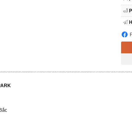
P
H
PARK
Bắc