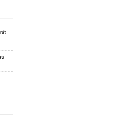
rất
ưa
.