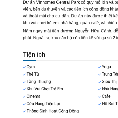
Dự án Vinhomes Central Park có quy mô lớn và ba
viên, bến du thuyền và các tiện ích cộng đồng kh
và thoải mái cho cư dân. Dự án này được thiết kế 
khu vui chơi trẻ em, nhà hàng, quán café, và nhiều
Nằm ngay mặt tiền đường Nguyễn Hữu Cảnh, dễ d
phút. Ngoài ra, khu căn hộ còn liền kề với ga số 2 
Tiện ích
Gym
Yoga
Thẻ Từ
Trung T
Tầng Thượng
Siêu Thị
Khu Vui Chơi Trẻ Em
Nhà Hàn
Cinema
Cafe
Cửa Hàng Tiện Lợi
Hồ Bơi T
Phòng Sinh Hoạt Cộng Đồng