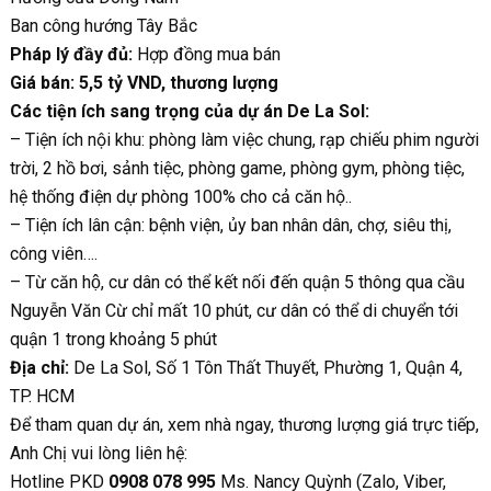
Ban công hướng Tây Bắc
Pháp lý đầy đủ:
Hợp đồng mua bán
Giá bán: 5,5 tỷ VND, thương lượng
Các tiện ích sang trọng của dự án De La Sol:
– Tiện ích nội khu: phòng làm việc chung, rạp chiếu phim người
trời, 2 hồ bơi, sảnh tiệc, phòng game, phòng gym, phòng tiệc,
hệ thống điện dự phòng 100% cho cả căn hộ..
– Tiện ích lân cận: bệnh viện, ủy ban nhân dân, chợ, siêu thị,
công viên….
– Từ căn hộ, cư dân có thể kết nối đến quận 5 thông qua cầu
Nguyễn Văn Cừ chỉ mất 10 phút, cư dân có thể di chuyển tới
quận 1 trong khoảng 5 phút
Địa chỉ:
De La Sol, Số 1 Tôn Thất Thuyết, Phường 1, Quận 4,
TP. HCM
Để tham quan dự án, xem nhà ngay, thương lượng giá trực tiếp,
Anh Chị vui lòng liên hệ:
Hotline PKD
0908 078 995
Ms. Nancy Quỳnh (Zalo, Viber,