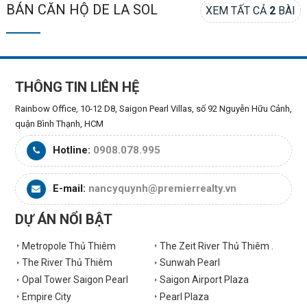
BÁN CĂN HỘ DE LA SOL
XEM TẤT CẢ
2
BÀI
THÔNG TIN LIÊN HỆ
Rainbow Office, 10-12 D8, Saigon Pearl Villas, số 92 Nguyễn Hữu Cảnh,
quận Bình Thạnh, HCM
Hotline:
0908.078.995
E-mail:
nancyquynh@premierrealty.vn
DỰ ÁN NỔI BẬT
Metropole Thủ Thiêm
The Zeit River Thủ Thiêm .
The River Thủ Thiêm
Sunwah Pearl
Opal Tower Saigon Pearl
Saigon Airport Plaza
Empire City
Pearl Plaza