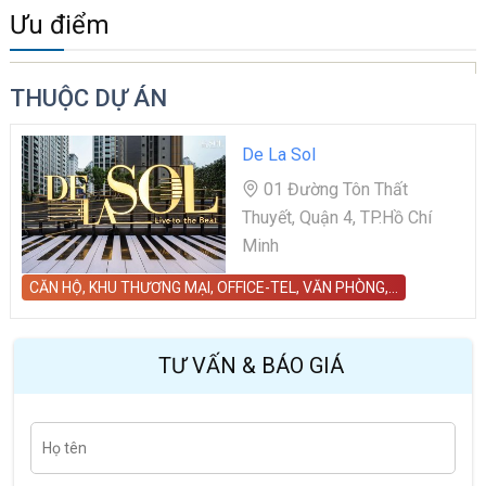
Ưu điểm
THUỘC DỰ ÁN
De La Sol
01 Đường Tôn Thất
Thuyết, Quận 4, TP.Hồ Chí
Minh
CĂN HỘ, KHU THƯƠNG MẠI, OFFICE-TEL, VĂN PHÒNG,…
TƯ VẤN & BÁO GIÁ
H
Last
ọ
t
ê