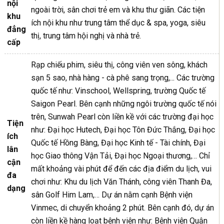
nội
ngoài trời, sân chơi trẻ em và khu thư giãn. Các tiện
khu
ích nội khu như trung tâm thể dục & spa, yoga, siêu
đẳng
thị, trung tâm hội nghị và nhà trẻ.
cấp
Rạp chiếu phim, siêu thị, công viên ven sông, khách
sạn 5 sao, nhà hàng - cà phê sang trọng,... Các trường
quốc tế như: Vinschool, Wellspring, trường Quốc tế
Saigon Pearl. Bên cạnh những ngôi trường quốc tế nói
trên, Sunwah Pearl còn liền kề với các trường đại học
Tiện
như: Đại học Hutech, Đại học Tôn Đức Thắng, Đại học
ích
Quốc tế Hồng Bàng, Đại học Kinh tế - Tài chính, Đại
lân
học Giao thông Vận Tải, Đại học Ngoại thương,… Chỉ
cận
mất khoảng vài phút để đến các địa điểm du lịch, vui
đa
chơi như: Khu du lịch Văn Thánh, công viên Thanh Đa,
dạng
sân Golf Him Lam,… Dự án nằm cạnh Bệnh viện
Vinmec, di chuyển khoảng 2 phút. Bên cạnh đó, dự án
còn liền kề hàng loạt bệnh viện như: Bệnh viện Quận