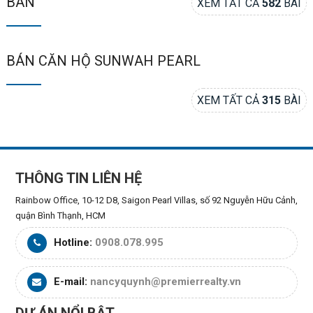
BÁN
XEM TẤT CẢ
582
BÀI
BÁN CĂN HỘ SUNWAH PEARL
XEM TẤT CẢ
315
BÀI
THÔNG TIN LIÊN HỆ
Rainbow Office, 10-12 D8, Saigon Pearl Villas, số 92 Nguyễn Hữu Cảnh,
quận Bình Thạnh, HCM
Hotline:
0908.078.995
E-mail:
nancyquynh@premierrealty.vn