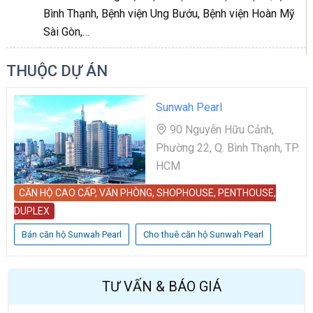
Bình Thạnh, Bệnh viện Ung Bướu, Bệnh viện Hoàn Mỹ
Sài Gòn,…
THUỘC DỰ ÁN
Sunwah Pearl
90 Nguyễn Hữu Cảnh,
Phường 22, Q. Bình Thạnh, TP.
HCM
CĂN HỘ CAO CẤP, VĂN PHÒNG, SHOPHOUSE, PENTHOUSE,
DUPLEX
Bán căn hộ Sunwah Pearl
Cho thuê căn hộ Sunwah Pearl
TƯ VẤN & BÁO GIÁ