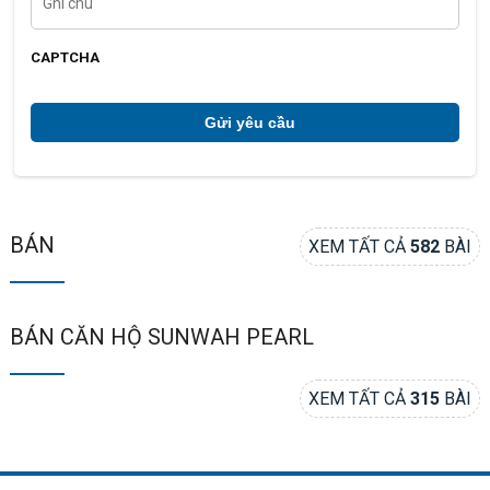
h
h
o
i
ạ
c
i
h
CAPTCHA
ú
*
BÁN
XEM TẤT CẢ
582
BÀI
BÁN CĂN HỘ SUNWAH PEARL
XEM TẤT CẢ
315
BÀI