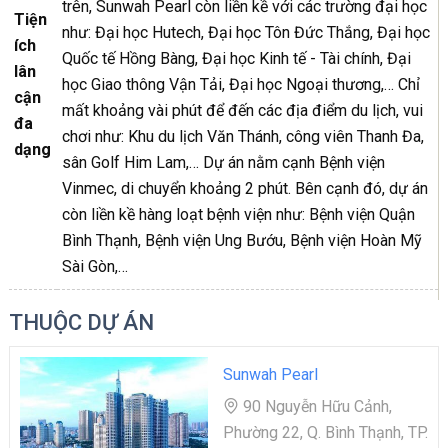
trên, Sunwah Pearl còn liền kề với các trường đại học
Tiện
như: Đại học Hutech, Đại học Tôn Đức Thắng, Đại học
ích
Quốc tế Hồng Bàng, Đại học Kinh tế - Tài chính, Đại
lân
học Giao thông Vận Tải, Đại học Ngoại thương,… Chỉ
cận
mất khoảng vài phút để đến các địa điểm du lịch, vui
đa
chơi như: Khu du lịch Văn Thánh, công viên Thanh Đa,
dạng
sân Golf Him Lam,… Dự án nằm cạnh Bệnh viện
Vinmec, di chuyển khoảng 2 phút. Bên cạnh đó, dự án
còn liền kề hàng loạt bệnh viện như: Bệnh viện Quận
Bình Thạnh, Bệnh viện Ung Bướu, Bệnh viện Hoàn Mỹ
Sài Gòn,…
THUỘC DỰ ÁN
Sunwah Pearl
90 Nguyễn Hữu Cảnh,
Phường 22, Q. Bình Thạnh, TP.