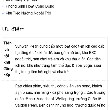
Phòng Sinh Hoạt Cộng Đồng
Khu Tiệc Nướng Ngoài Trời
Ưu điểm
Tiện
Sunwah Pearl cung cấp một loạt các tiện ích cao cấp
ích
tại tầng 6 của khối đế, bao gồm hồ bơi, khu BBQ
nội
ngoài trời, sân chơi trẻ em và khu thư giãn. Các tiện
khu
ích nội khu như trung tâm thể dục & spa, yoga, siêu
đẳng
thị, trung tâm hội nghị và nhà trẻ.
cấp
Rạp chiếu phim, siêu thị, công viên ven sông, khách
sạn 5 sao, nhà hàng - cà phê sang trọng,... Các trường
quốc tế như: Vinschool, Wellspring, trường Quốc tế
Saigon Pearl. Bên cạnh những ngôi trường quốc tế nói