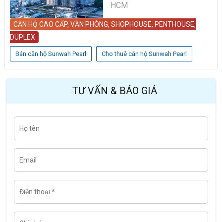
HCM
CĂN HỘ CAO CẤP, VĂN PHÒNG, SHOPHOUSE, PENTHOUSE,
DUPLEX
Bán căn hộ Sunwah Pearl
Cho thuê căn hộ Sunwah Pearl
TƯ VẤN & BÁO GIÁ
H
Last
ọ
t
ê
n
E
m
a
i
l
Đ
i
ệ
n
t
G