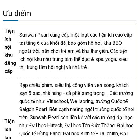
Ưu điểm
Tiện
Sunwah Pearl cung cấp một loạt các tiện ích cao cấp
ích
tại tầng 6 của khối đế, bao gồm hồ bơi, khu BBQ
nội
ngoài trời, sân chơi trẻ em và khu thư giãn. Các tiện
khu
ích nội khu như trung tâm thể dục & spa, yoga, siêu
đẳng
thị, trung tâm hội nghị và nhà trẻ.
cấp
Rạp chiếu phim, siêu thị, công viên ven sông, khách
sạn 5 sao, nhà hàng - cà phê sang trọng,... Các trường
quốc tế như: Vinschool, Wellspring, trường Quốc tế
Saigon Pearl. Bên cạnh những ngôi trường quốc tế nói
trên, Sunwah Pearl còn liền kề với các trường đại học
Tiện
như: Đại học Hutech, Đại học Tôn Đức Thắng, Đại học
ích
Quốc tế Hồng Bàng, Đại học Kinh tế - Tài chính, Đại
lân