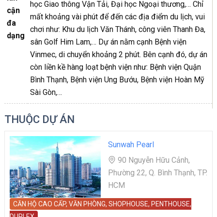
học Giao thông Vận Tải, Đại học Ngoại thương,… Chỉ
cận
mất khoảng vài phút để đến các địa điểm du lịch, vui
đa
chơi như: Khu du lịch Văn Thánh, công viên Thanh Đa,
dạng
sân Golf Him Lam,… Dự án nằm cạnh Bệnh viện
Vinmec, di chuyển khoảng 2 phút. Bên cạnh đó, dự án
còn liền kề hàng loạt bệnh viện như: Bệnh viện Quận
Bình Thạnh, Bệnh viện Ung Bướu, Bệnh viện Hoàn Mỹ
Sài Gòn,…
THUỘC DỰ ÁN
Sunwah Pearl
90 Nguyễn Hữu Cảnh,
Phường 22, Q. Bình Thạnh, TP.
HCM
CĂN HỘ CAO CẤP, VĂN PHÒNG, SHOPHOUSE, PENTHOUSE,
DUPLEX