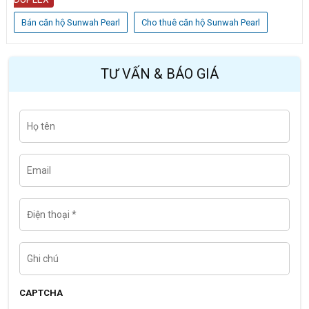
Bán căn hộ Sunwah Pearl
Cho thuê căn hộ Sunwah Pearl
TƯ VẤN & BÁO GIÁ
H
Last
ọ
t
ê
n
E
m
a
i
l
Đ
i
ệ
n
t
G
h
h
o
i
ạ
c
i
h
CAPTCHA
ú
*