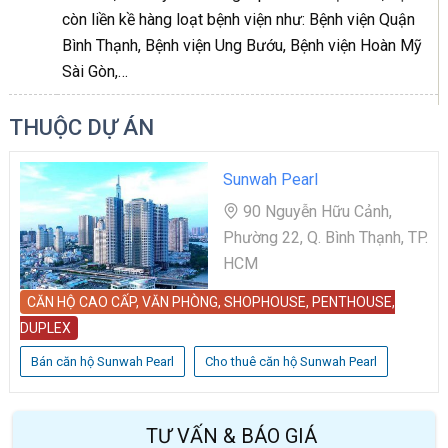
còn liền kề hàng loạt bệnh viện như: Bệnh viện Quận
Bình Thạnh, Bệnh viện Ung Bướu, Bệnh viện Hoàn Mỹ
Sài Gòn,…
THUỘC DỰ ÁN
Sunwah Pearl
90 Nguyễn Hữu Cảnh,
Phường 22, Q. Bình Thạnh, TP.
HCM
CĂN HỘ CAO CẤP, VĂN PHÒNG, SHOPHOUSE, PENTHOUSE,
DUPLEX
Bán căn hộ Sunwah Pearl
Cho thuê căn hộ Sunwah Pearl
TƯ VẤN & BÁO GIÁ