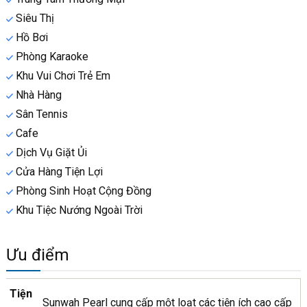
Siêu Thị
Hồ Bơi
Phòng Karaoke
Khu Vui Chơi Trẻ Em
Nhà Hàng
Sân Tennis
Cafe
Dịch Vụ Giặt Ủi
Cửa Hàng Tiện Lợi
Phòng Sinh Hoạt Cộng Đồng
Khu Tiệc Nướng Ngoài Trời
Ưu điểm
Tiện
Sunwah Pearl cung cấp một loạt các tiện ích cao cấp