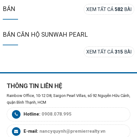
BÁN
XEM TẤT CẢ
582
BÀI
BÁN CĂN HỘ SUNWAH PEARL
XEM TẤT CẢ
315
BÀI
THÔNG TIN LIÊN HỆ
Rainbow Office, 10-12 D8, Saigon Pearl Villas, số 92 Nguyễn Hữu Cảnh,
quận Bình Thạnh, HCM
Hotline:
0908.078.995
E-mail:
nancyquynh@premierrealty.vn