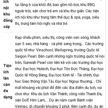
ích
tại tầng 6 của khối đế, bao gồm hồ bơi, khu BBQ
nội
ngoài trời, sân chơi trẻ em và khu thư giãn. Các tiện
khu
ích nội khu như trung tâm thể dục & spa, yoga, siêu
đẳng
thị, trung tâm hội nghị và nhà trẻ.
cấp
Rạp chiếu phim, siêu thị, công viên ven sông, khách
sạn 5 sao, nhà hàng - cà phê sang trọng,... Các trường
quốc tế như: Vinschool, Wellspring, trường Quốc tế
Saigon Pearl. Bên cạnh những ngôi trường quốc tế nói
trên, Sunwah Pearl còn liền kề với các trường đại học
Tiện
như: Đại học Hutech, Đại học Tôn Đức Thắng, Đại học
ích
Quốc tế Hồng Bàng, Đại học Kinh tế - Tài chính, Đại
lân
học Giao thông Vận Tải, Đại học Ngoại thương,… Chỉ
cận
mất khoảng vài phút để đến các địa điểm du lịch, vui
đa
chơi như: Khu du lịch Văn Thánh, công viên Thanh Đa,
dạng
sân Golf Him Lam,… Dự án nằm cạnh Bệnh viện
Vinmec, di chuyển khoảng 2 phút. Bên cạnh đó, dự án