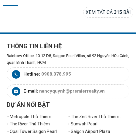
XEM TẤT CẢ
315
BÀI
THÔNG TIN LIÊN HỆ
Rainbow Office, 10-12 D8, Saigon Pearl Villas, số 92 Nguyễn Hữu Cảnh,
quận Bình Thạnh, HCM
Hotline:
0908.078.995
E-mail:
nancyquynh@premierrealty.vn
DỰ ÁN NỔI BẬT
Metropole Thủ Thiêm
The Zeit River Thủ Thiêm .
The River Thủ Thiêm
Sunwah Pearl
Opal Tower Saigon Pearl
Saigon Airport Plaza