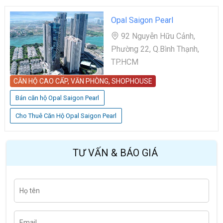
Opal Saigon Pearl
92 Nguyễn Hữu Cảnh,
Phường 22, Q.Bình Thạnh,
TP.HCM
CĂN HỘ CAO CẤP, VĂN PHÒNG, SHOPHOUSE
Bán căn hộ Opal Saigon Pearl
Cho Thuê Căn Hộ Opal Saigon Pearl
TƯ VẤN & BÁO GIÁ
H
Last
ọ
t
ê
n
E
m