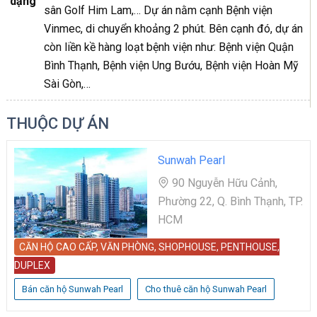
dạng
sân Golf Him Lam,… Dự án nằm cạnh Bệnh viện
Vinmec, di chuyển khoảng 2 phút. Bên cạnh đó, dự án
còn liền kề hàng loạt bệnh viện như: Bệnh viện Quận
Bình Thạnh, Bệnh viện Ung Bướu, Bệnh viện Hoàn Mỹ
Sài Gòn,…
THUỘC DỰ ÁN
Sunwah Pearl
90 Nguyễn Hữu Cảnh,
Phường 22, Q. Bình Thạnh, TP.
HCM
CĂN HỘ CAO CẤP, VĂN PHÒNG, SHOPHOUSE, PENTHOUSE,
DUPLEX
Bán căn hộ Sunwah Pearl
Cho thuê căn hộ Sunwah Pearl