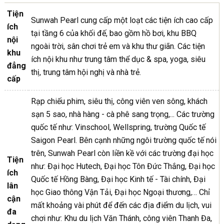
Tiện
Sunwah Pearl cung cấp một loạt các tiện ích cao cấp
ích
tại tầng 6 của khối đế, bao gồm hồ bơi, khu BBQ
nội
ngoài trời, sân chơi trẻ em và khu thư giãn. Các tiện
khu
ích nội khu như trung tâm thể dục & spa, yoga, siêu
đẳng
thị, trung tâm hội nghị và nhà trẻ.
cấp
Rạp chiếu phim, siêu thị, công viên ven sông, khách
sạn 5 sao, nhà hàng - cà phê sang trọng,... Các trường
quốc tế như: Vinschool, Wellspring, trường Quốc tế
Saigon Pearl. Bên cạnh những ngôi trường quốc tế nói
trên, Sunwah Pearl còn liền kề với các trường đại học
Tiện
như: Đại học Hutech, Đại học Tôn Đức Thắng, Đại học
ích
Quốc tế Hồng Bàng, Đại học Kinh tế - Tài chính, Đại
lân
học Giao thông Vận Tải, Đại học Ngoại thương,… Chỉ
cận
mất khoảng vài phút để đến các địa điểm du lịch, vui
đa
chơi như: Khu du lịch Văn Thánh, công viên Thanh Đa,