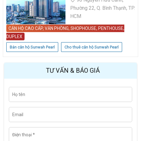
Phường 22, Q. Bình Thạnh, TP.
HCM
CĂN HỘ CAO CẤP, VĂN PHÒNG, SHOPHOUSE, PENTHOUSE,
DUPLEX
Bán căn hộ Sunwah Pearl
Cho thuê căn hộ Sunwah Pearl
TƯ VẤN & BÁO GIÁ
H
Last
ọ
t
ê
n
E
m
a
i
l
Đ
i
ệ