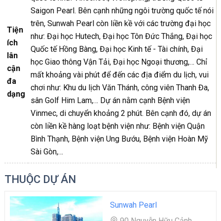
Saigon Pearl. Bên cạnh những ngôi trường quốc tế nói
trên, Sunwah Pearl còn liền kề với các trường đại học
Tiện
như: Đại học Hutech, Đại học Tôn Đức Thắng, Đại học
ích
Quốc tế Hồng Bàng, Đại học Kinh tế - Tài chính, Đại
lân
học Giao thông Vận Tải, Đại học Ngoại thương,… Chỉ
cận
mất khoảng vài phút để đến các địa điểm du lịch, vui
đa
chơi như: Khu du lịch Văn Thánh, công viên Thanh Đa,
dạng
sân Golf Him Lam,… Dự án nằm cạnh Bệnh viện
Vinmec, di chuyển khoảng 2 phút. Bên cạnh đó, dự án
còn liền kề hàng loạt bệnh viện như: Bệnh viện Quận
Bình Thạnh, Bệnh viện Ung Bướu, Bệnh viện Hoàn Mỹ
Sài Gòn,…
THUỘC DỰ ÁN
Sunwah Pearl
90 Nguyễn Hữu Cảnh,