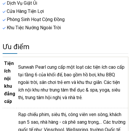
Dịch Vụ Giặt Ủi
Cửa Hàng Tiện Lợi
Phòng Sinh Hoạt Cộng Đồng
Khu Tiệc Nướng Ngoài Trời
Ưu điểm
Tiện
Sunwah Pearl cung cấp một loạt các tiện ích cao cấp
ích
tại tầng 6 của khối đế, bao gồm hồ bơi, khu BBQ
nội
ngoài trời, sân chơi trẻ em và khu thư giãn. Các tiện
khu
ích nội khu như trung tâm thể dục & spa, yoga, siêu
đẳng
thị, trung tâm hội nghị và nhà trẻ.
cấp
Rạp chiếu phim, siêu thị, công viên ven sông, khách
sạn 5 sao, nhà hàng - cà phê sang trọng,... Các trường
quốc tế như: Vinschool, Wellspring, trường Quốc tế