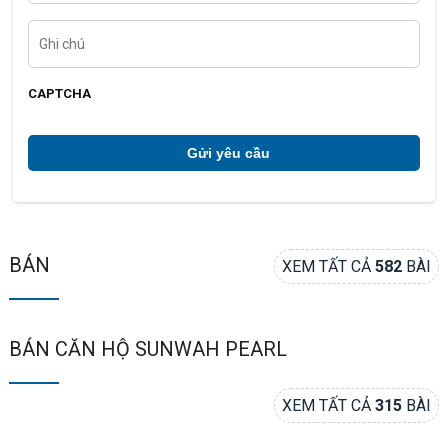
n
t
G
h
h
o
i
ạ
c
i
h
CAPTCHA
ú
*
BÁN
XEM TẤT CẢ
582
BÀI
BÁN CĂN HỘ SUNWAH PEARL
XEM TẤT CẢ
315
BÀI