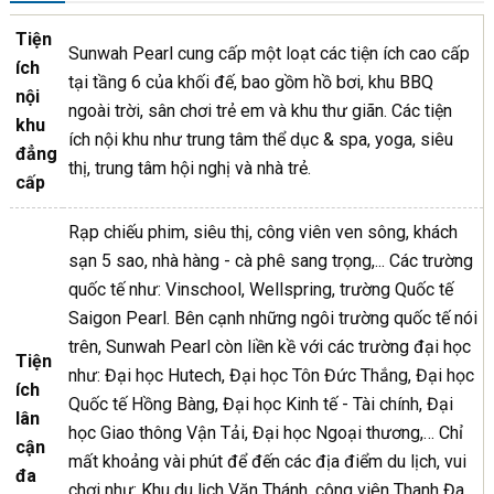
Tiện
Sunwah Pearl cung cấp một loạt các tiện ích cao cấp
ích
tại tầng 6 của khối đế, bao gồm hồ bơi, khu BBQ
nội
ngoài trời, sân chơi trẻ em và khu thư giãn. Các tiện
khu
ích nội khu như trung tâm thể dục & spa, yoga, siêu
đẳng
thị, trung tâm hội nghị và nhà trẻ.
cấp
Rạp chiếu phim, siêu thị, công viên ven sông, khách
sạn 5 sao, nhà hàng - cà phê sang trọng,... Các trường
quốc tế như: Vinschool, Wellspring, trường Quốc tế
Saigon Pearl. Bên cạnh những ngôi trường quốc tế nói
trên, Sunwah Pearl còn liền kề với các trường đại học
Tiện
như: Đại học Hutech, Đại học Tôn Đức Thắng, Đại học
ích
Quốc tế Hồng Bàng, Đại học Kinh tế - Tài chính, Đại
lân
học Giao thông Vận Tải, Đại học Ngoại thương,… Chỉ
cận
mất khoảng vài phút để đến các địa điểm du lịch, vui
đa
chơi như: Khu du lịch Văn Thánh, công viên Thanh Đa,