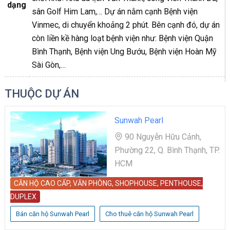
dạng
sân Golf Him Lam,… Dự án nằm cạnh Bệnh viện
Vinmec, di chuyển khoảng 2 phút. Bên cạnh đó, dự án
còn liền kề hàng loạt bệnh viện như: Bệnh viện Quận
Bình Thạnh, Bệnh viện Ung Bướu, Bệnh viện Hoàn Mỹ
Sài Gòn,…
THUỘC DỰ ÁN
Sunwah Pearl
90 Nguyễn Hữu Cảnh,
Phường 22, Q. Bình Thạnh, TP.
HCM
CĂN HỘ CAO CẤP, VĂN PHÒNG, SHOPHOUSE, PENTHOUSE,
DUPLEX
Bán căn hộ Sunwah Pearl
Cho thuê căn hộ Sunwah Pearl